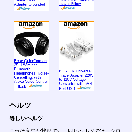
Safest World
Travel Pillow
Adapter Grounded
Bose QuietComfort
35 II Wireless
Bluetooth
BESTEK Universal
Headphones, Noise-
Travel Adapter 220V
Cancelling, with
to 110V Voltage
Alexa Voice Control
Converter with 6A 4-
- Black
Port USB
ヘルツ
等しいヘルツ
これは完璧な状況です。同じヘルツでは、クロ