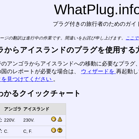
WhatPlug.inf
プラグ付きの旅行者のためのガイ
ージの翻訳は進行中の作業です。間違いをお詫び申し上げます。
ここで
ラからアイスランドのプラグを使用する
ジのアンゴラからアイスランドへの移動に必要なプラグ
の国のレポートが必要な場合は、
ウィザードを
再起動
タを見つけてください
。
わかるクイックチャート
アンゴラ
アイスランド
:
220V.
230V.
:
C.
C, F.