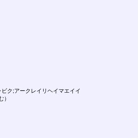
ャビク;アークレイリヘイマエイイ
含む）