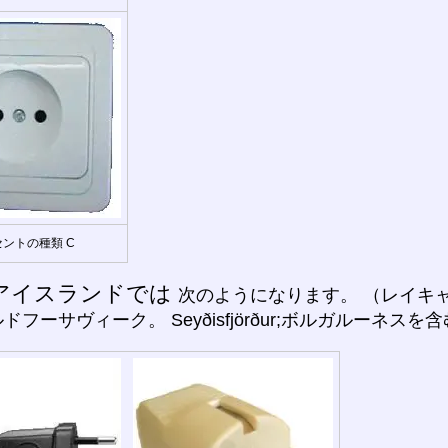
ントの種類 C
アイスランドでは
次のようになります。 （レイキ
フーサヴィーク。 Seyðisfjörður;ボルガルーネスを