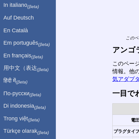
In italiano
(βeta)
Auf Deutsch
En Català
このペ
Em português
(βeta)
アンゴ
En français
(βeta)
このペー
用中文（表达
(βeta)
情報。他
気アダプ
हिंदी में
(βeta)
一目で
По-русски
(βeta)
Di indonesia
(βeta)
Trong việt
電圧
(βeta)
Türkçe olarak
プラグタイプ
(βeta)