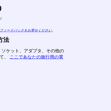
o
ド
フィードバックをお寄せください
。
方法
、ソケット、アダプタ、その他の
して、
ここであなたの旅行用の電