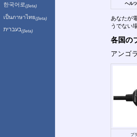
ヘルツ
한국어로
(βeta)
เป็นภาษาไทย
あなたが
(βeta)
うでない
בעברית
(βeta)
各国の
アンゴ
プラ