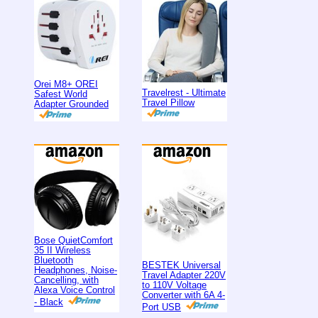
Orei M8+ OREI
Travelrest - Ultimate
Safest World
Travel Pillow
Adapter Grounded
Bose QuietComfort
35 II Wireless
Bluetooth
BESTEK Universal
Headphones, Noise-
Travel Adapter 220V
Cancelling, with
to 110V Voltage
Alexa Voice Control
Converter with 6A 4-
- Black
Port USB