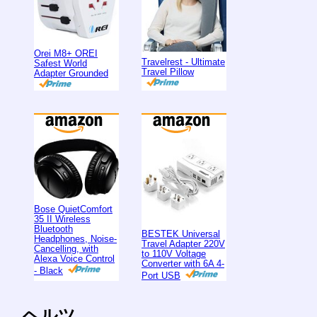
Orei M8+ OREI
Travelrest - Ultimate
Safest World
Travel Pillow
Adapter Grounded
Bose QuietComfort
35 II Wireless
Bluetooth
BESTEK Universal
Headphones, Noise-
Travel Adapter 220V
Cancelling, with
to 110V Voltage
Alexa Voice Control
Converter with 6A 4-
- Black
Port USB
ヘルツ