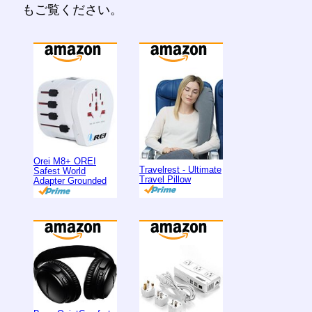
もご覧ください。
Orei M8+ OREI
Travelrest - Ultimate
Safest World
Travel Pillow
Adapter Grounded