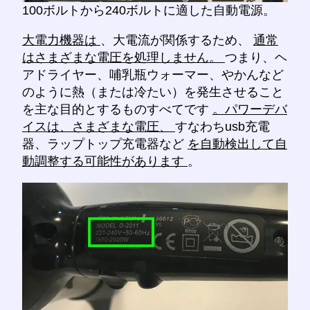
100ボルトから240ボルトに適した自動電源。
大電力機器は
、大電流が関係するため、
通常
はさまざまな電圧を処理しません。
つまり、ヘ
アドライヤー、哺乳瓶ウォーマー、やかんなど
のように熱（または冷たい）を発生させること
を主な目的とするものすべてです
。パワーデバ
イスは、さまざまな電圧、
すなわちusb充電
器、ラップトップ充電器など
を自動検出して自
動調整する可能性があります
。