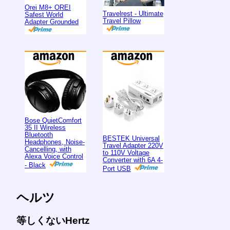
Orei M8+ OREI
Travelrest - Ultimate
Safest World
Travel Pillow
Adapter Grounded
Bose QuietComfort
35 II Wireless
Bluetooth
BESTEK Universal
Headphones, Noise-
Travel Adapter 220V
Cancelling, with
to 110V Voltage
Alexa Voice Control
Converter with 6A 4-
- Black
Port USB
ヘルツ
等しくないHertz