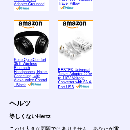
Travel Pillow
Adapter Grounded
Bose QuietComfort
35 II Wireless
Bluetooth
BESTEK Universal
Headphones, Noise-
Travel Adapter 220V
Cancelling, with
to 110V Voltage
Alexa Voice Control
Converter with 6A 4-
- Black
Port USB
ヘルツ
等しくないHertz
これは大きな問題ではありません。あなたが電