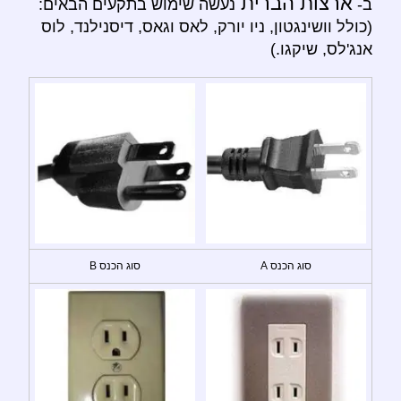
ארצות הברית
ב-
נעשה שימוש בתקעים הבאים:
(כולל וושינגטון, ניו יורק, לאס וגאס, דיסנילנד, לוס
אנג'לס, שיקגו.)
סוג הכנס A
סוג הכנס B