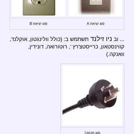
סוג יציאה A
סוג יציאה B
ניו זילנד
... וב
תשתמש ב: (כולל וולינגטון, אוקלנד,
קווינסטאון, כרייסטצ'רץ ', רוטורואה, דונידין,
וואנקה.)
סוג הכנס I