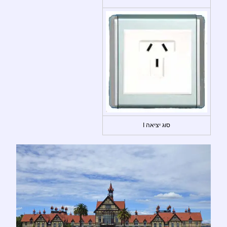
סוג יציאה I