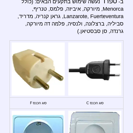
ספרד
ב-
נעשה שימוש בתקעים הבאים: (כולל
Menorca, מיורקה, איביזה, פלמס, טנריף,
Lanzarote, Fuerteventura, גראן קנריה, מדריד,
סביליה, ברצלונה, ולנסיה, פלמה דה מיורקה,
גרנדה, סן סבסטיאן.)
סוג הכנס C
סוג הכנס F