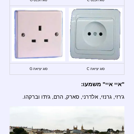
סוג יציאה C
סוג יציאה G
"איי איי" משמעו:
ג'רזי, גרנזי, אלדרני, סארק, הרם, ג'ת'ו וברקהו.