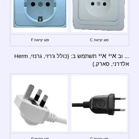
סוג יציאה C
סוג יציאה F
איי איי
... וב
תשתמש ב: (כולל ג'רזי, גרנזי, Herm
אלדרני, סארק.)
סוג הכנס C
סוג הכנס G