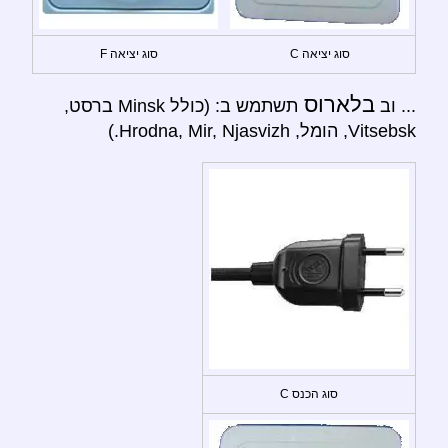
סוג יציאה C
סוג יציאה F
בלארוס
... וב
תשתמש ב: (כולל Minsk ברסט,
Vitsebsk, הומל, Hrodna, Mir, Njasvizh.)
סוג הכנס C