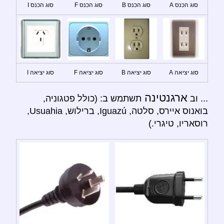
סוג הכנס A
סוג הכנס B
סוג הכנס F
סוג הכנס I
סוג יציאה A
סוג יציאה B
סוג יציאה F
סוג יציאה I
ארגנטינה
... וב
תשתמש ב: (כולל פטגוניה,
בואנוס איירס, סלטה, Iguazú, ברילוש, Usuahia,
רוסאריו, טיגרי.)