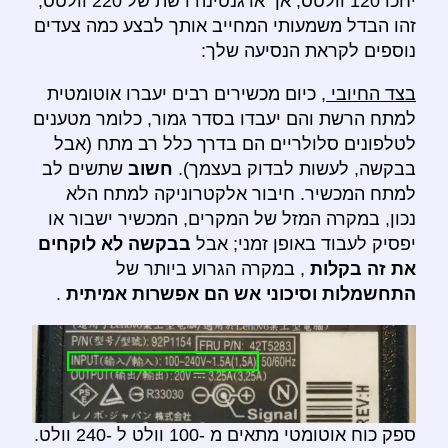
יחכו 120 וולטס, אך ארגנטינה רשת של 220 וולטס,
זהו הבדל משמעותי המחייב אותך לבצע כמה צעדים
נוספים לקראת הנסיעה שלך:
בצד החיובי
, כיום מכשירים רבים יעברו אוטומטית
למתח הרשת והם יעבדו בסדר גמור, כלומר מטענים
לטלפונים סלולריים הם בדרך כלל רב מתח (אבל
בבקשה, לעשות לבדוק בעצמך).
חשוב
שתשים לב
למתח המכשיר. חיבור אלקטרוניקה למתח הלא
נכון, במקרה המזל של המקרים, המכשיר ישבור או
יפסיק לעבוד באופן זמני; אבל
בבקשה לא לוקחים
את זה בקלות
, במקרה הגרוע ביותר של
התחשמלות וסיכוני אש הם אפשרות אמיתית
.
ספק כוח אוטומטי מתאים מ -100 וולט ל -240 וולט.