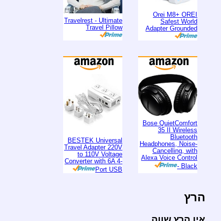
Orei M8+ OREI
Travelrest - Ultimate
Safest World
Travel Pillow
Adapter Grounded
Bose QuietComfort
35 II Wireless
Bluetooth
BESTEK Universal
Headphones, Noise-
Travel Adapter 220V
Cancelling, with
to 110V Voltage
Alexa Voice Control
Converter with 6A 4-
- Black
Port USB
הרץ
אין הרץ שווה