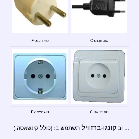
סוג הכנס C
סוג הכנס F
סוג יציאה C
סוג יציאה F
קונגו-ברזוויל
... וב
תשתמש ב: (כולל קינשאסה.)