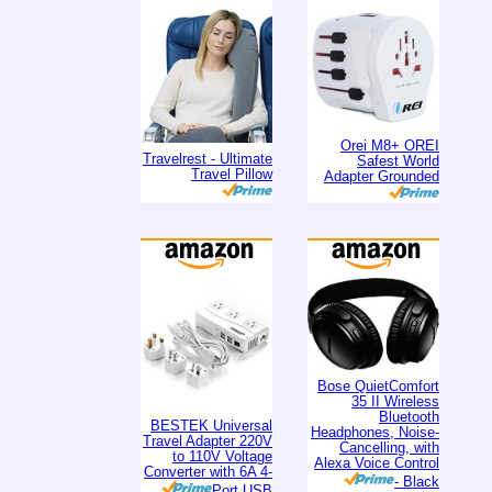
Orei M8+ OREI
Travelrest - Ultimate
Safest World
Travel Pillow
Adapter Grounded
Bose QuietComfort
35 II Wireless
Bluetooth
BESTEK Universal
Headphones, Noise-
Travel Adapter 220V
Cancelling, with
to 110V Voltage
Alexa Voice Control
Converter with 6A 4-
- Black
Port USB