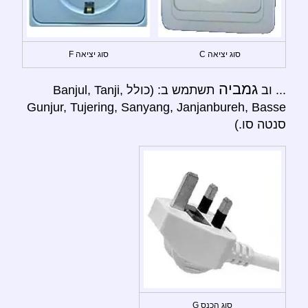
סוג יציאה C
סוג יציאה F
גמביה
... וב
תשתמש ב: (כולל Banjul, Tanji,
Gunjur, Tujering, Sanyang, Janjanbureh, Basse
סנטה סו.)
סוג הכנס G