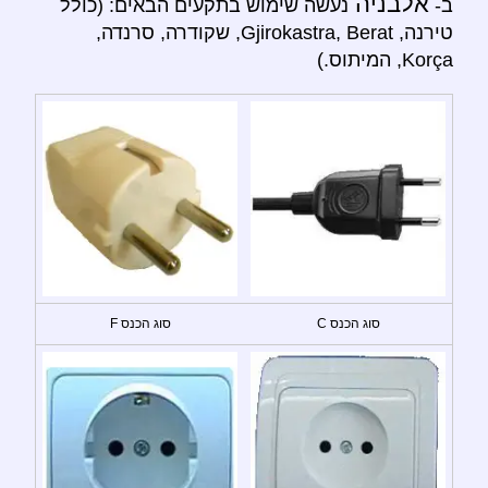
אלבניה
ב-
נעשה שימוש בתקעים הבאים: (כולל
טירנה, Gjirokastra, Berat, שקודרה, סרנדה,
Korça, המיתוס.)
סוג הכנס C
סוג הכנס F