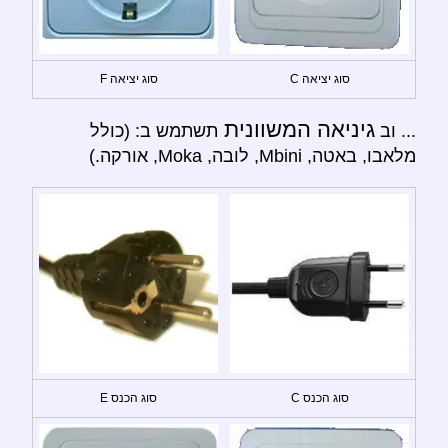
סוג יציאה C
סוג יציאה F
גיניאה המשוונית
... וב
תשתמש ב: (כולל
מלאבו, באטה, Mbini, לובה, Moka, אורקה.)
סוג הכנס C
סוג הכנס E