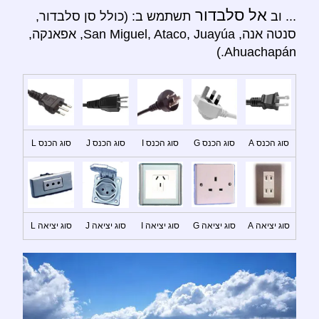
אל סלבדור
... וב
תשתמש ב: (כולל סן סלבדור,
סנטה אנה, San Miguel, Ataco, Juayúa, אפאנקה,
Ahuachapán.)
סוג הכנס A
סוג הכנס G
סוג הכנס I
סוג הכנס J
סוג הכנס L
סוג יציאה A
סוג יציאה G
סוג יציאה I
סוג יציאה J
סוג יציאה L