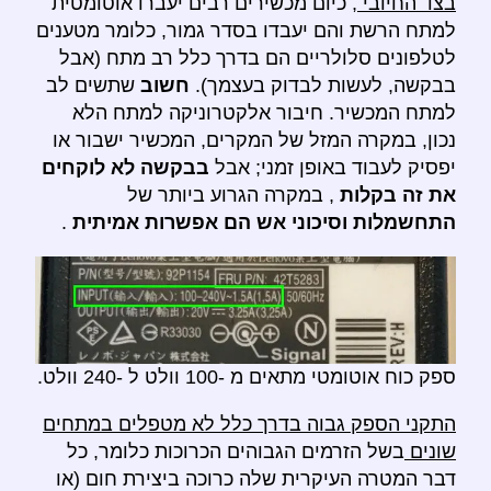
בצד החיובי
, כיום מכשירים רבים יעברו אוטומטית
למתח הרשת והם יעבדו בסדר גמור, כלומר מטענים
לטלפונים סלולריים הם בדרך כלל רב מתח (אבל
בבקשה, לעשות לבדוק בעצמך).
חשוב
שתשים לב
למתח המכשיר. חיבור אלקטרוניקה למתח הלא
נכון, במקרה המזל של המקרים, המכשיר ישבור או
יפסיק לעבוד באופן זמני; אבל
בבקשה לא לוקחים
את זה בקלות
, במקרה הגרוע ביותר של
התחשמלות וסיכוני אש הם אפשרות אמיתית
.
ספק כוח אוטומטי מתאים מ -100 וולט ל -240 וולט.
התקני הספק גבוה בדרך כלל לא מטפלים במתחים
שונים
בשל הזרמים הגבוהים הכרוכות כלומר, כל
דבר המטרה העיקרית שלה כרוכה ביצירת חום (או