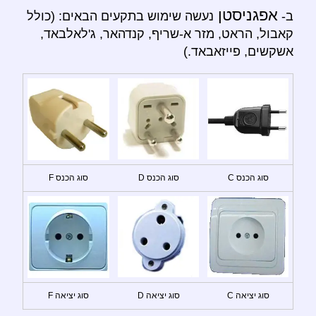
אפגניסטן
ב-
נעשה שימוש בתקעים הבאים: (כולל
קאבול, הראט, מזר א-שריף, קנדהאר, ג'לאלבאד,
אשקשים, פייזאבאד.)
סוג הכנס C
סוג הכנס D
סוג הכנס F
סוג יציאה C
סוג יציאה D
סוג יציאה F