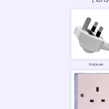
ברלטר.)
סוג הכנס G