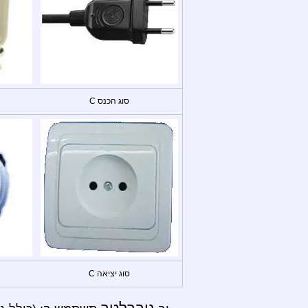
סוג הכנס C
סוג יציאה C