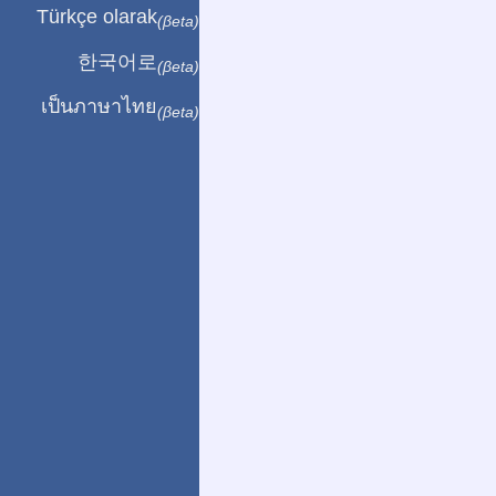
Türkçe olarak
(βeta)
한국어로
(βeta)
เป็นภาษาไทย
(βeta)