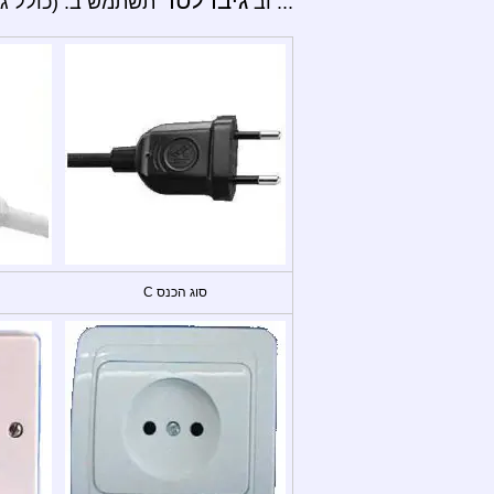
גיברלטר
... וב
תשתמש ב: (כולל גי
סוג הכנס C