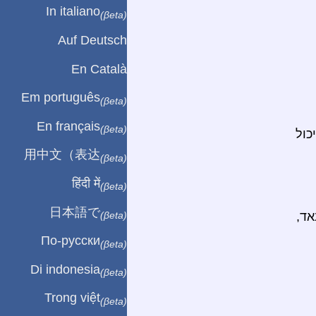
In italiano
(βeta)
Auf Deutsch
En Català
Em português
(βeta)
En français
(βeta)
כול
用中文（表达
(βeta)
हिंदी में
(βeta)
日本語で
אד,
(βeta)
По-русски
(βeta)
Di indonesia
(βeta)
Trong việt
(βeta)