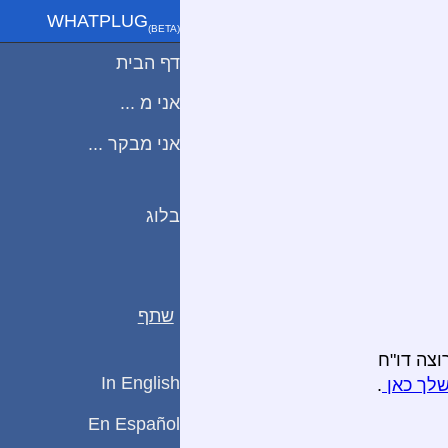
WHATPLUG
(ΒETA)
דף הבית
אני מ ...
אני מבקר ...
בלוג
שתף
וצה דו"ח
In English
שלך כאן
.
En Español