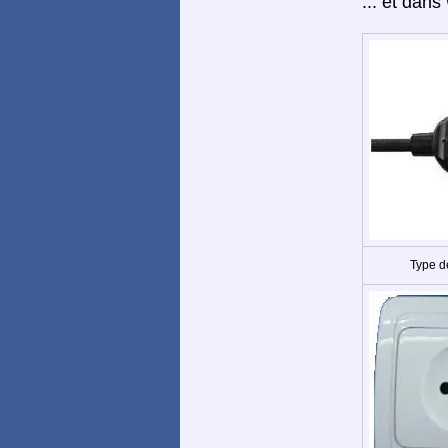
... et dans
Type d