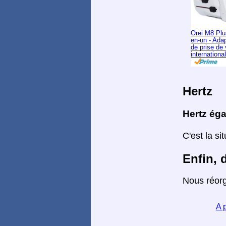
Orei M8 Plu
en-un - Ada
de prise de
international
Hertz
Hertz éga
C'est la s
Enfin, 
Nous réorg
A 