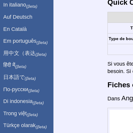
Quick C
In italiano
(βeta)
Auf Deutsch
T
En Català
Type de bo
Em português
(βeta)
用中文（表达
(βeta)
Si vous êt
हिंदी में
(βeta)
besoin. Si 
日本語で
(βeta)
Fiches 
По-русски
(βeta)
Ang
Dans
Di indonesia
(βeta)
Trong việt
(βeta)
Türkçe olarak
(βeta)