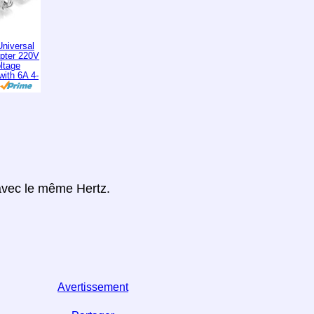
niversal
apter 220V
ltage
with 6A 4-
 avec le même Hertz.
Avertissement