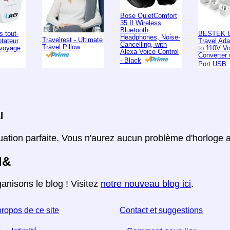
Bose QuietComfort
35 II Wireless
Bluetooth
s tout-
BESTEK U
Headphones, Noise-
Travelrest - Ultimate
ptateur
Travel Ad
Cancelling, with
Travel Pillow
 voyage
to 110V Vo
Alexa Voice Control
Converter 
- Black
Port USB
l
ituation parfaite. Vous n'aurez aucun problème d'horloge
d&
anisons le blog ! Visitez
notre nouveau blog ici
.
propos de ce site
Contact et suggestions