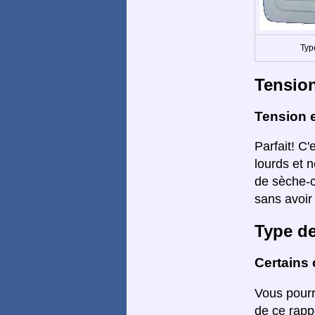
Typ
Tensio
Tension 
Parfait! C'
lourds et n
de sèche-c
sans avoir
Type d
Certains 
Vous pourr
de ce rapp