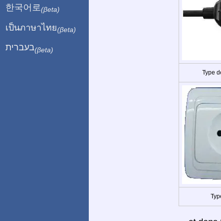
한국어로
(βeta)
เป็นภาษาไทย
(βeta)
בעברית
(βeta)
Type d
Typ