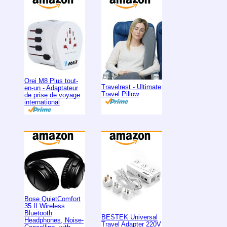
Orei M8 Plus tout-
Travelrest - Ultimate
en-un - Adaptateur
Travel Pillow
de prise de voyage
international
Bose QuietComfort
35 II Wireless
Bluetooth
BESTEK Universal
Headphones, Noise-
Travel Adapter 220V