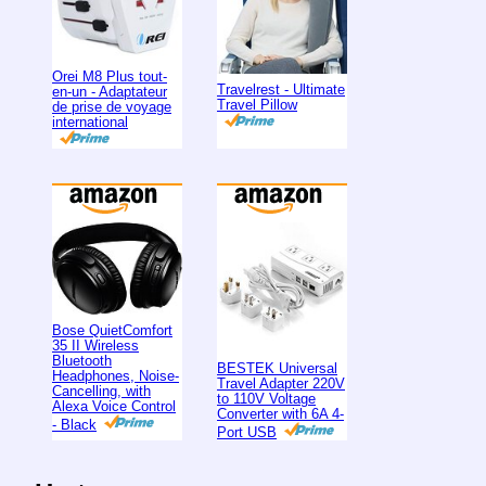
Orei M8 Plus tout-
Travelrest - Ultimate
en-un - Adaptateur
Travel Pillow
de prise de voyage
international
Bose QuietComfort
35 II Wireless
Bluetooth
BESTEK Universal
Headphones, Noise-
Travel Adapter 220V
Cancelling, with
to 110V Voltage
Alexa Voice Control
Converter with 6A 4-
- Black
Port USB