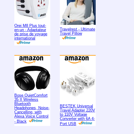
Orei M8 Plus tout-
Travelrest - Ultimate
en-un - Adaptateur
Travel Pillow
de prise de voyage
international
Bose QuietComfort
35 II Wireless
Bluetooth
BESTEK Universal
Headphones, Noise-
Travel Adapter 220V
Cancelling, with
to 110V Voltage
Alexa Voice Control
Converter with 6A 4-
- Black
Port USB