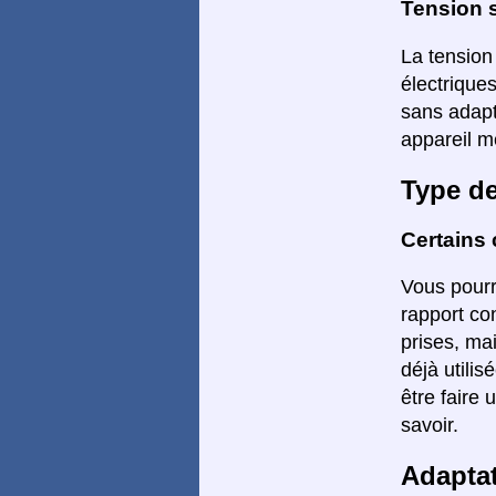
Tension s
La tension
électrique
sans adapt
appareil m
Type d
Certains 
Vous pourr
rapport co
prises, mai
déjà utilis
être faire 
savoir.
Adapta