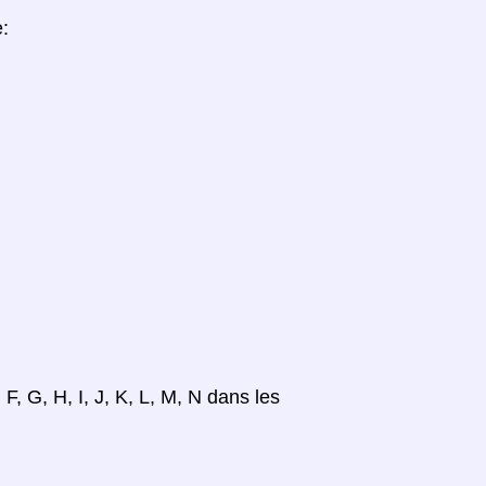
e:
 F, G, H, I, J, K, L, M, N dans les