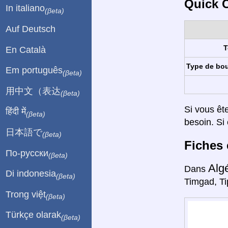
Quick C
In italiano
(βeta)
Auf Deutsch
T
En Català
Type de bo
Em português
(βeta)
用中文（表达
(βeta)
Si vous êt
हिंदी में
(βeta)
besoin. Si 
日本語で
(βeta)
Fiches 
По-русски
(βeta)
Alg
Dans
Di indonesia
(βeta)
Timgad, Ti
Trong việt
(βeta)
Türkçe olarak
(βeta)