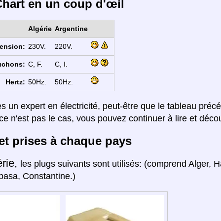
hart en un coup d'œil
Algérie
Argentine
ension:
230V.
220V.
uchons:
C, F.
C, I.
Hertz:
50Hz.
50Hz.
es un expert en électricité, peut-être que le tableau préc
ce n'est pas le cas, vous pouvez continuer à lire et décou
et prises à chaque pays
érie,
les plugs suivants sont utilisés: (comprend Alger,
pasa, Constantine.)