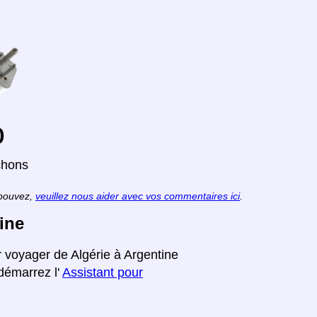
o
chons
 pouvez,
veuillez nous aider avec vos commentaires ici
.
ine
r voyager de Algérie à Argentine
edémarrez l'
Assistant pour