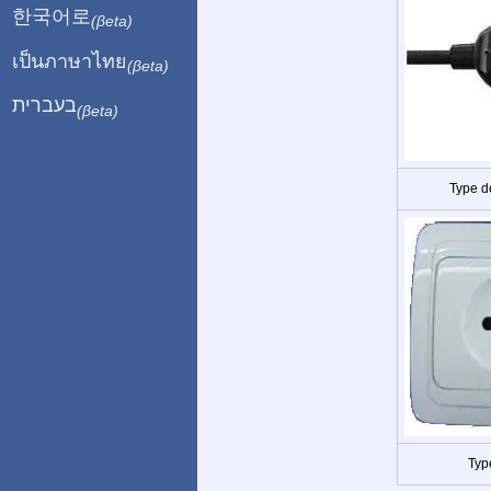
한국어로
(βeta)
เป็นภาษาไทย
(βeta)
בעברית
(βeta)
Type d
Typ