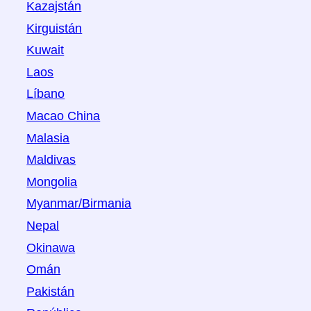
Kazajstán
Kirguistán
Kuwait
Laos
Líbano
Macao China
Malasia
Maldivas
Mongolia
Myanmar/Birmania
Nepal
Okinawa
Omán
Pakistán