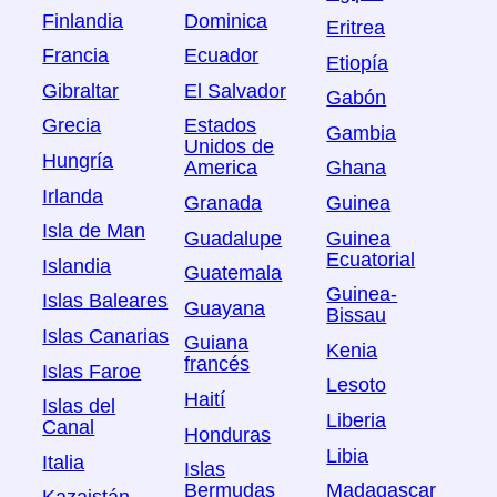
Finlandia
Dominica
Eritrea
Francia
Ecuador
Etiopía
Gibraltar
El Salvador
Gabón
Grecia
Estados
Gambia
Unidos de
Hungría
America
Ghana
Irlanda
Granada
Guinea
Isla de Man
Guadalupe
Guinea
Ecuatorial
Islandia
Guatemala
Guinea-
Islas Baleares
Guayana
Bissau
Islas Canarias
Guiana
Kenia
francés
Islas Faroe
Lesoto
Haití
Islas del
Liberia
Canal
Honduras
Libia
Italia
Islas
Bermudas
Madagascar