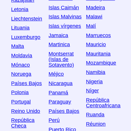
Kazajstán
Islas Caimán
Madeira
Letonia
Islas Malvinas
Malawi
Liechtenstein
Islas vírgenes
Malí
Lituania
Jamaica
Marruecos
Luxemburgo
Martinica
Mauricio
Malta
Montserrat
Mauritania
Moldavia
(Islas de
Mozambique
Mónaco
Sotavento)
Namibia
Noruega
Méjico
Nigeria
Países Bajos
Nicaragua
Níger
Polonia
Panamá
República
Portugal
Paraguay
Centroafricana
Reino Unido
Países Bajos
Ruanda
República
Perú
Réunion
Checa
Puerto Rico