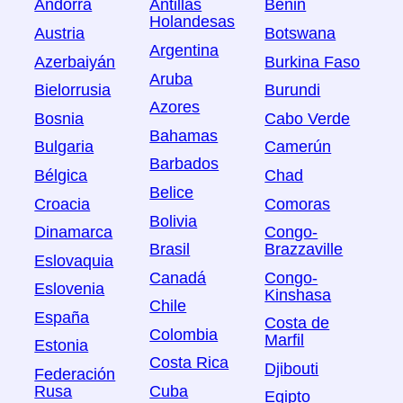
Andorra
Antillas
Benin
Holandesas
Austria
Botswana
Argentina
Azerbaiyán
Burkina Faso
Aruba
Bielorrusia
Burundi
Azores
Bosnia
Cabo Verde
Bahamas
Bulgaria
Camerún
Barbados
Bélgica
Chad
Belice
Croacia
Comoras
Bolivia
Dinamarca
Congo-
Brasil
Brazzaville
Eslovaquia
Canadá
Congo-
Eslovenia
Kinshasa
Chile
España
Costa de
Colombia
Marfil
Estonia
Costa Rica
Djibouti
Federación
Rusa
Cuba
Egipto