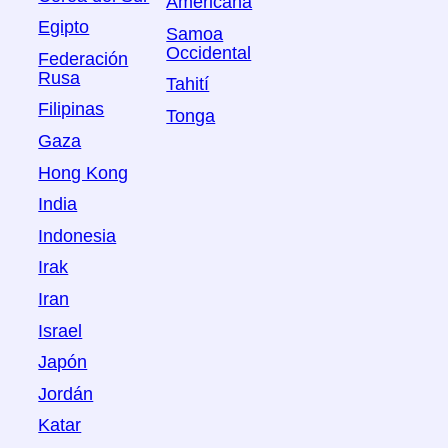
Americana
Egipto
Samoa
Occidental
Federación
Rusa
Tahití
Filipinas
Tonga
Gaza
Hong Kong
India
Indonesia
Irak
Iran
Israel
Japón
Jordán
Katar