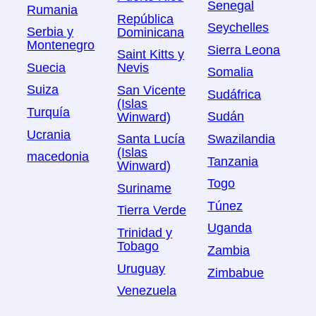
Senegal
Rumania
República
Seychelles
Serbia y
Dominicana
Montenegro
Sierra Leona
Saint Kitts y
Suecia
Nevis
Somalia
Suiza
San Vicente
Sudáfrica
(Islas
Turquía
Sudán
Winward)
Ucrania
Swazilandia
Santa Lucía
(Islas
macedonia
Tanzania
Winward)
Togo
Suriname
Túnez
Tierra Verde
Uganda
Trinidad y
Tobago
Zambia
Uruguay
Zimbabue
Venezuela