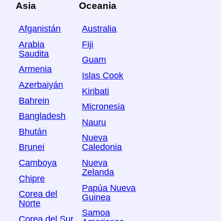
Asia
Oceania
Afganistán
Australia
Arabia
Fiji
Saudita
Guam
Armenia
Islas Cook
Azerbaiyán
Kiribati
Bahrein
Micronesia
Bangladesh
Nauru
Bhután
Nueva
Brunei
Caledonia
Camboya
Nueva
Zelanda
Chipre
Papúa Nueva
Corea del
Guinea
Norte
Samoa
Corea del Sur