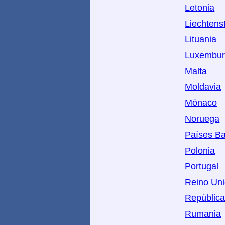
Letonia
Liechtens
Lituania
Luxembu
Malta
Moldavia
Mónaco
Noruega
Países Ba
Polonia
Portugal
Reino Un
Repúblic
Rumania