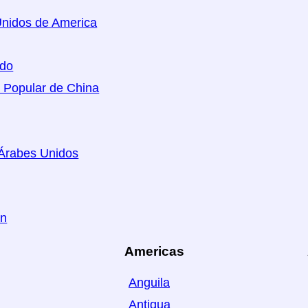
nidos de America
ido
 Popular de China
Árabes Unidos
án
Americas
Anguila
Antigua