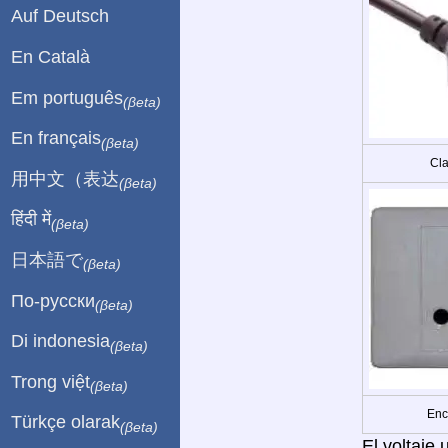
Auf Deutsch
En Català
Em português
(βeta)
En français
(βeta)
Cla
用中文（表达
(βeta)
हिंदी में
(βeta)
日本語で
(βeta)
По-русски
(βeta)
Di indonesia
(βeta)
Trong việt
(βeta)
Enc
Türkçe olarak
(βeta)
El voltaje