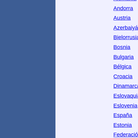
Andorra
Austria
Azerbaiy
Bielorrusi
Bosnia
Bulgaria
Bélgica
Croacia
Dinamarc
Eslovaqui
Eslovenia
España
Estonia
Federaci