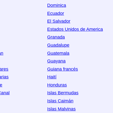
Dominica
Ecuador
El Salvador
Estados Unidos de America
Granada
Guadalupe
an
Guatemala
Guayana
eares
Guiana francés
arias
Haití
oe
Honduras
Canal
Islas Bermudas
Islas Caimán
Islas Malvinas