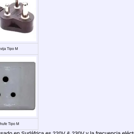
vija Tipo M
hufe Tipo M
 usado en Sudáfrica es 220V & 230V y la frecuencia eléct