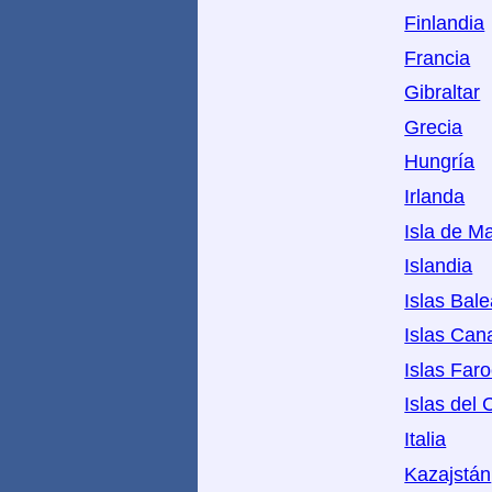
Finlandia
Francia
Gibraltar
Grecia
Hungría
Irlanda
Isla de M
Islandia
Islas Bal
Islas Can
Islas Far
Islas del 
Italia
Kazajstán