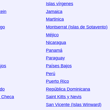
Islas vírgenes
tein
Jamaica
Martinica
rgo
Montserrat (Islas de Sotavento)
Méjico
Nicaragua
Panamá
Paraguay
jos
Países Bajos
Perú
Puerto Rico
ido
República Dominicana
a Checa
Saint Kitts y Nevis
San Vicente (Islas Winward)