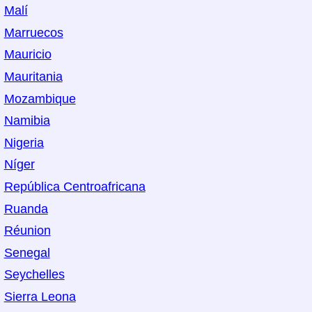
Malí
Marruecos
Mauricio
Mauritania
Mozambique
Namibia
Nigeria
Níger
República Centroafricana
Ruanda
Réunion
Senegal
Seychelles
Sierra Leona