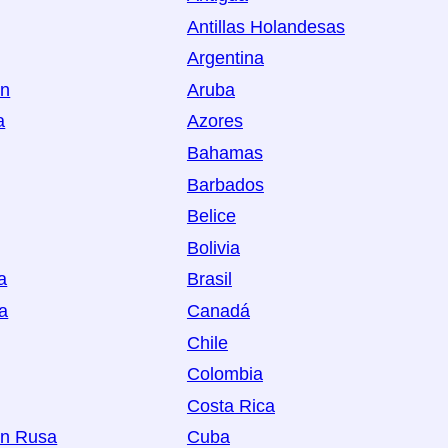
Antillas Holandesas
Argentina
án
Aruba
a
Azores
Bahamas
Barbados
Belice
Bolivia
a
Brasil
a
Canadá
Chile
Colombia
Costa Rica
ón Rusa
Cuba