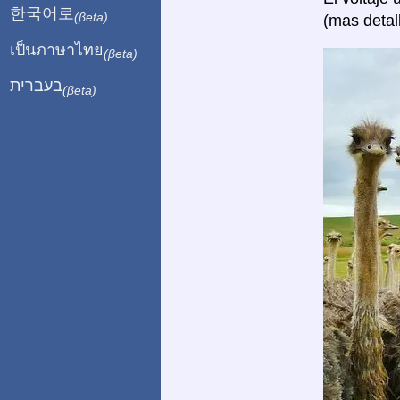
한국어로
(βeta)
(mas detal
เป็นภาษาไทย
(βeta)
בעברית
(βeta)