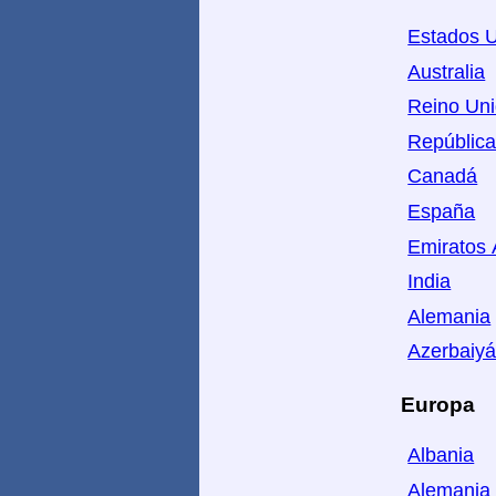
Estados U
Australia
Reino Un
República
Canadá
España
Emiratos 
India
Alemania
Azerbaiy
Europa
Albania
Alemania