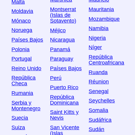
Malta
Montserrat
Mauritania
Moldavia
(Islas de
Mozambique
Mónaco
Sotavento)
Namibia
Noruega
Méjico
Nigeria
Países Bajos
Nicaragua
Níger
Polonia
Panamá
República
Portugal
Paraguay
Centroafricana
Reino Unido
Países Bajos
Ruanda
República
Perú
Réunion
Checa
Puerto Rico
Senegal
Rumania
República
Seychelles
Serbia y
Dominicana
Montenegro
Somalia
Saint Kitts y
Suecia
Nevis
Sudáfrica
Suiza
San Vicente
Sudán
(Islas