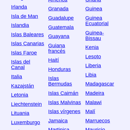
Irlanda
Granada
Guinea
Isla de Man
Guadalupe
Guinea
Ecuatorial
Islandia
Guatemala
Guinea-
Islas Baleares
Guayana
Bissau
Islas Canarias
Guiana
Kenia
francés
Islas Faroe
Lesoto
Haití
Islas del
Liberia
Canal
Honduras
Libia
Italia
Islas
Bermudas
Madagascar
Kazajstán
Islas Caimán
Madeira
Letonia
Islas Malvinas
Malawi
Liechtenstein
Islas vírgenes
Malí
Lituania
Jamaica
Marruecos
Luxemburgo
Martinica
Mauricio