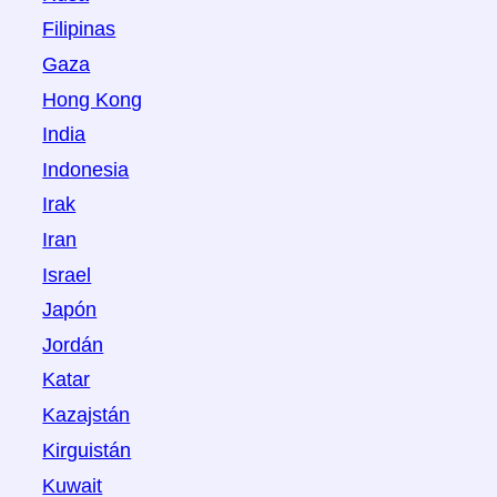
Filipinas
Gaza
Hong Kong
India
Indonesia
Irak
Iran
Israel
Japón
Jordán
Katar
Kazajstán
Kirguistán
Kuwait