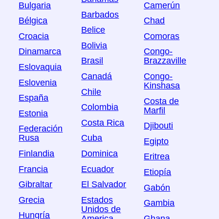
Bulgaria
Camerún
Barbados
Bélgica
Chad
Belice
Croacia
Comoras
Bolivia
Dinamarca
Congo-
Brasil
Brazzaville
Eslovaquia
Canadá
Congo-
Eslovenia
Kinshasa
Chile
España
Costa de
Colombia
Marfil
Estonia
Costa Rica
Djibouti
Federación
Rusa
Cuba
Egipto
Finlandia
Dominica
Eritrea
Francia
Ecuador
Etiopía
Gibraltar
El Salvador
Gabón
Grecia
Estados
Gambia
Unidos de
Hungría
America
Ghana