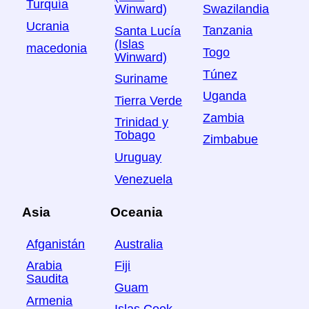
Turquía
Swazilandia
Winward)
Ucrania
Tanzania
Santa Lucía
(Islas
macedonia
Togo
Winward)
Túnez
Suriname
Uganda
Tierra Verde
Zambia
Trinidad y
Tobago
Zimbabue
Uruguay
Venezuela
Asia
Oceania
Afganistán
Australia
Arabia
Fiji
Saudita
Guam
Armenia