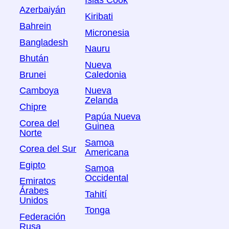
Islas Cook
Azerbaiyán
Kiribati
Bahrein
Micronesia
Bangladesh
Nauru
Bhután
Nueva
Brunei
Caledonia
Camboya
Nueva
Zelanda
Chipre
Papúa Nueva
Corea del
Guinea
Norte
Samoa
Corea del Sur
Americana
Egipto
Samoa
Occidental
Emiratos
Árabes
Tahití
Unidos
Tonga
Federación
Rusa