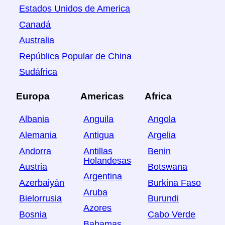
Estados Unidos de America
Canadá
Australia
República Popular de China
Sudáfrica
Europa
Americas
Africa
Albania
Anguila
Angola
Alemania
Antigua
Argelia
Andorra
Antillas
Benin
Holandesas
Austria
Botswana
Argentina
Azerbaiyán
Burkina Faso
Aruba
Bielorrusia
Burundi
Azores
Bosnia
Cabo Verde
Bahamas