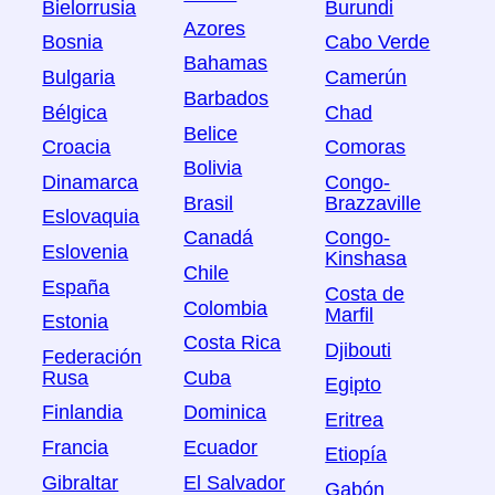
Bielorrusia
Burundi
Azores
Bosnia
Cabo Verde
Bahamas
Bulgaria
Camerún
Barbados
Bélgica
Chad
Belice
Croacia
Comoras
Bolivia
Dinamarca
Congo-
Brasil
Brazzaville
Eslovaquia
Canadá
Congo-
Eslovenia
Kinshasa
Chile
España
Costa de
Colombia
Marfil
Estonia
Costa Rica
Djibouti
Federación
Rusa
Cuba
Egipto
Finlandia
Dominica
Eritrea
Francia
Ecuador
Etiopía
Gibraltar
El Salvador
Gabón