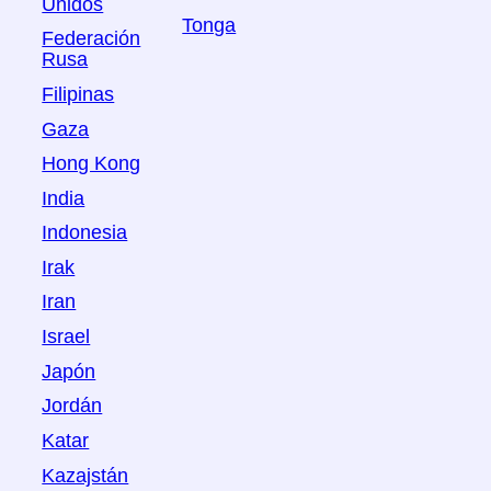
Unidos
Tonga
Federación
Rusa
Filipinas
Gaza
Hong Kong
India
Indonesia
Irak
Iran
Israel
Japón
Jordán
Katar
Kazajstán