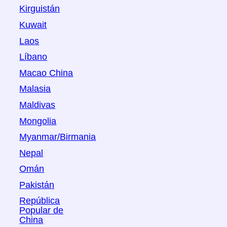
Kirguistán
Kuwait
Laos
Líbano
Macao China
Malasia
Maldivas
Mongolia
Myanmar/Birmania
Nepal
Omán
Pakistán
República
Popular de
China