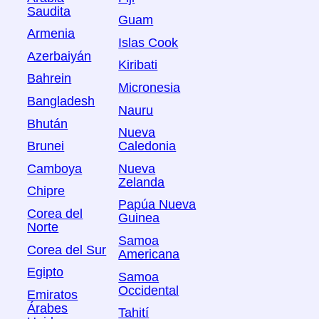
Saudita
Guam
Armenia
Islas Cook
Azerbaiyán
Kiribati
Bahrein
Micronesia
Bangladesh
Nauru
Bhután
Nueva
Brunei
Caledonia
Camboya
Nueva
Zelanda
Chipre
Papúa Nueva
Corea del
Guinea
Norte
Samoa
Corea del Sur
Americana
Egipto
Samoa
Occidental
Emiratos
Árabes
Tahití