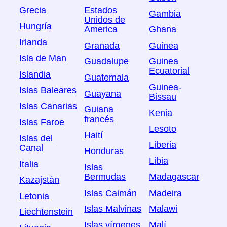
Grecia
Estados
Gambia
Unidos de
Hungría
America
Ghana
Irlanda
Granada
Guinea
Isla de Man
Guadalupe
Guinea
Ecuatorial
Islandia
Guatemala
Guinea-
Islas Baleares
Guayana
Bissau
Islas Canarias
Guiana
Kenia
francés
Islas Faroe
Lesoto
Haití
Islas del
Liberia
Canal
Honduras
Libia
Italia
Islas
Bermudas
Madagascar
Kazajstán
Islas Caimán
Madeira
Letonia
Islas Malvinas
Malawi
Liechtenstein
Islas vírgenes
Malí