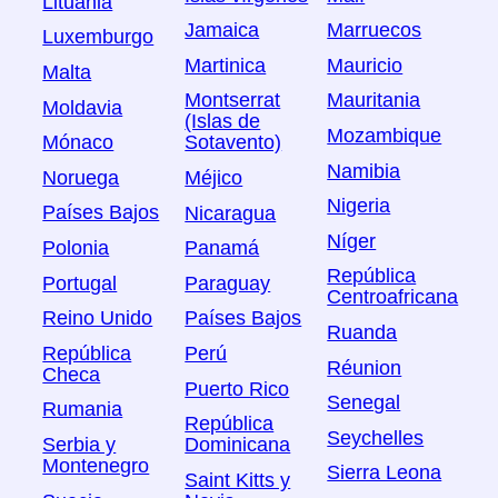
Lituania
Jamaica
Marruecos
Luxemburgo
Martinica
Mauricio
Malta
Montserrat
Mauritania
Moldavia
(Islas de
Mozambique
Mónaco
Sotavento)
Namibia
Noruega
Méjico
Nigeria
Países Bajos
Nicaragua
Níger
Polonia
Panamá
República
Portugal
Paraguay
Centroafricana
Reino Unido
Países Bajos
Ruanda
República
Perú
Réunion
Checa
Puerto Rico
Senegal
Rumania
República
Seychelles
Serbia y
Dominicana
Montenegro
Sierra Leona
Saint Kitts y