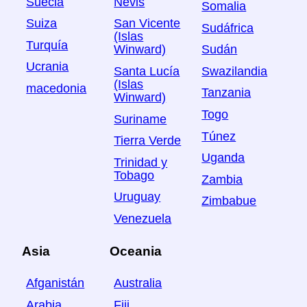
Suecia
Nevis
Somalia
Suiza
San Vicente
Sudáfrica
(Islas
Turquía
Sudán
Winward)
Ucrania
Swazilandia
Santa Lucía
(Islas
macedonia
Tanzania
Winward)
Togo
Suriname
Túnez
Tierra Verde
Uganda
Trinidad y
Tobago
Zambia
Uruguay
Zimbabue
Venezuela
Asia
Oceania
Afganistán
Australia
Arabia
Fiji