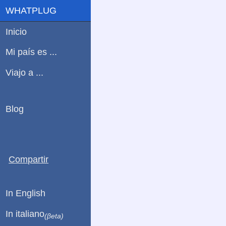
WHATPLUG
Inicio
Mi país es ...
Viajo a ...
Blog
Compartir
In English
In italiano
(βeta)