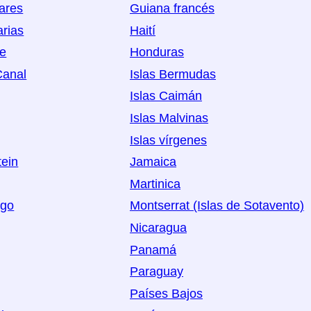
eares
Guiana francés
arias
Haití
oe
Honduras
Canal
Islas Bermudas
Islas Caimán
Islas Malvinas
Islas vírgenes
tein
Jamaica
Martinica
rgo
Montserrat (Islas de Sotavento)
Nicaragua
Panamá
Paraguay
Países Bajos