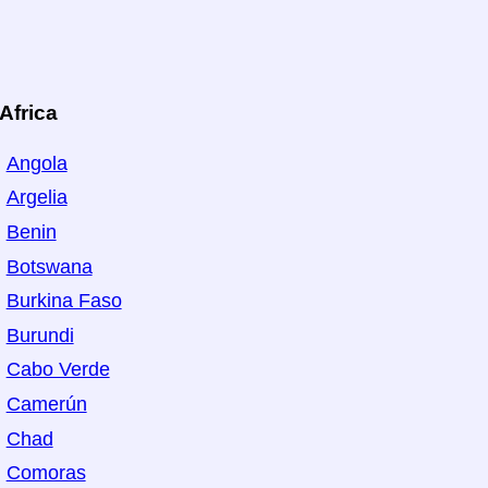
Africa
Angola
Argelia
Benin
Botswana
Burkina Faso
Burundi
Cabo Verde
Camerún
Chad
Comoras