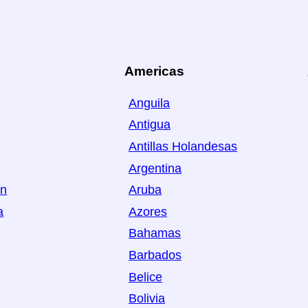
Americas
Anguila
Antigua
Antillas Holandesas
Argentina
án
Aruba
a
Azores
Bahamas
Barbados
Belice
Bolivia