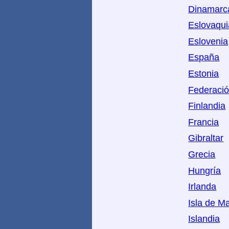
Dinamarc
Eslovaqui
Eslovenia
España
Estonia
Federaci
Finlandia
Francia
Gibraltar
Grecia
Hungría
Irlanda
Isla de M
Islandia