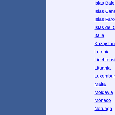
Islas Bal
Islas Can
Islas Far
Islas del 
Italia
Kazajstán
Letonia
Liechtens
Lituania
Luxembu
Malta
Moldavia
Mónaco
Noruega