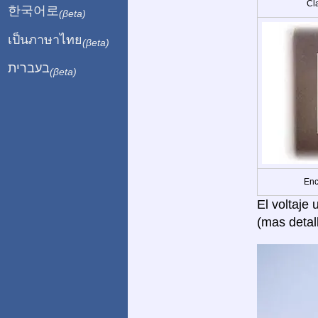
Cla
한국어로
(βeta)
เป็นภาษาไทย
(βeta)
בעברית
(βeta)
Enc
El voltaje
(mas detal