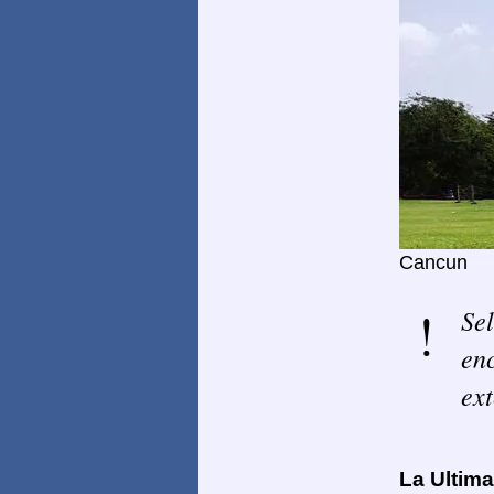
Cancun
Sel
enc
ext
La Ultim