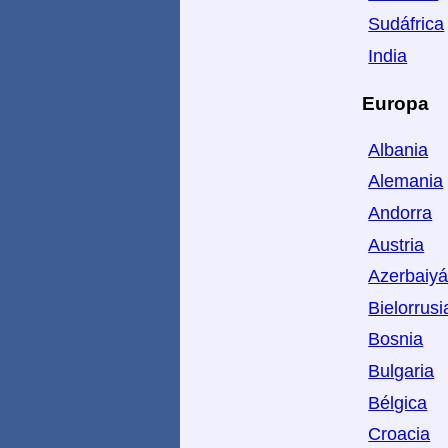
Sudáfrica
India
Europa
Albania
Alemania
Andorra
Austria
Azerbaiy
Bielorrusi
Bosnia
Bulgaria
Bélgica
Croacia