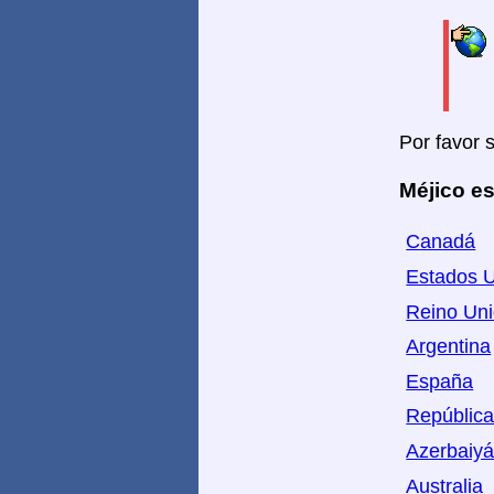
Por favor 
Méjico es
Canadá
Estados U
Reino Un
Argentina
España
República
Azerbaiy
Australia