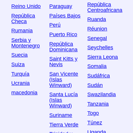
República
Reino Unido
Paraguay
Centroafricana
República
Países Bajos
Ruanda
Checa
Perú
Réunion
Rumania
Puerto Rico
Senegal
Serbia y
República
Montenegro
Seychelles
Dominicana
Suecia
Sierra Leona
Saint Kitts y
Suiza
Nevis
Somalia
Turquía
San Vicente
Sudáfrica
(Islas
Ucrania
Sudán
Winward)
macedonia
Swazilandia
Santa Lucía
(Islas
Tanzania
Winward)
Togo
Suriname
Túnez
Tierra Verde
Uganda