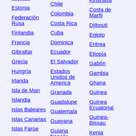
Kinshasa
Chile
Estonia
Costa de
Colombia
Marfil
Federación
Rusa
Costa Rica
Djibouti
Finlandia
Cuba
Egipto
Francia
Dominica
Eritrea
Gibraltar
Ecuador
Etiopía
Grecia
El Salvador
Gabón
Hungría
Estados
Gambia
Unidos de
Irlanda
America
Ghana
Isla de Man
Granada
Guinea
Islandia
Guadalupe
Guinea
Ecuatorial
Islas Baleares
Guatemala
Guinea-
Islas Canarias
Guayana
Bissau
Islas Faroe
Guiana
Kenia