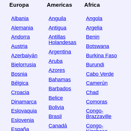
Europa
Americas
Africa
Albania
Anguila
Angola
Alemania
Antigua
Argelia
Andorra
Antillas
Benin
Holandesas
Austria
Botswana
Argentina
Azerbaiyán
Burkina Faso
Aruba
Bielorrusia
Burundi
Azores
Bosnia
Cabo Verde
Bahamas
Bélgica
Camerún
Barbados
Croacia
Chad
Belice
Dinamarca
Comoras
Bolivia
Eslovaquia
Congo-
Brasil
Brazzaville
Eslovenia
Canadá
Congo-
España