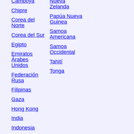
Camboya
Nueva
Zelanda
Chipre
Papúa Nueva
Corea del
Guinea
Norte
Samoa
Corea del Sur
Americana
Egipto
Samoa
Occidental
Emiratos
Árabes
Tahití
Unidos
Tonga
Federación
Rusa
Filipinas
Gaza
Hong Kong
India
Indonesia