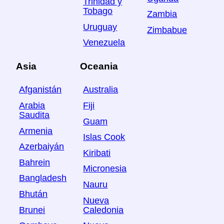
Trinidad y
Tobago
Zambia
Uruguay
Zimbabue
Venezuela
Asia
Oceania
Afganistán
Australia
Arabia
Fiji
Saudita
Guam
Armenia
Islas Cook
Azerbaiyán
Kiribati
Bahrein
Micronesia
Bangladesh
Nauru
Bhután
Nueva
Brunei
Caledonia