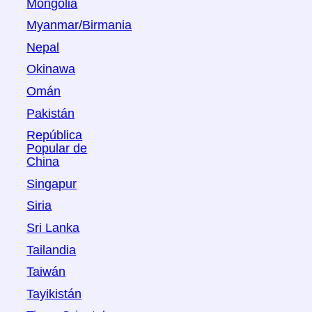
Mongolia
Myanmar/Birmania
Nepal
Okinawa
Omán
Pakistán
República
Popular de
China
Singapur
Siria
Sri Lanka
Tailandia
Taiwán
Tayikistán