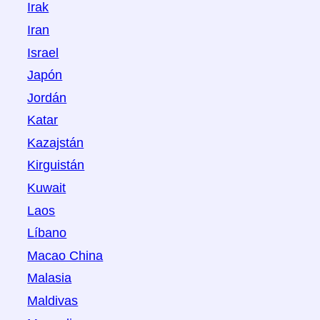
Irak
Iran
Israel
Japón
Jordán
Katar
Kazajstán
Kirguistán
Kuwait
Laos
Líbano
Macao China
Malasia
Maldivas