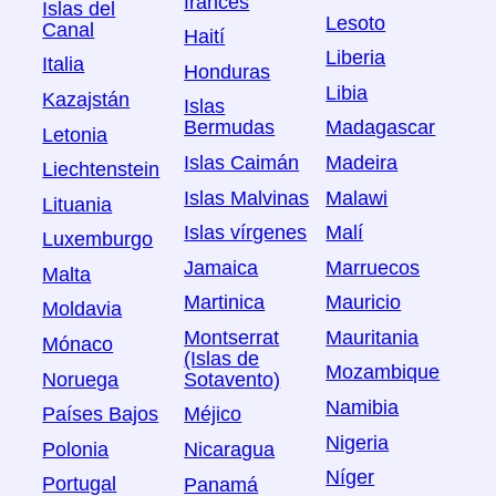
francés
Islas del
Lesoto
Canal
Haití
Liberia
Italia
Honduras
Libia
Kazajstán
Islas
Bermudas
Madagascar
Letonia
Islas Caimán
Madeira
Liechtenstein
Islas Malvinas
Malawi
Lituania
Islas vírgenes
Malí
Luxemburgo
Jamaica
Marruecos
Malta
Martinica
Mauricio
Moldavia
Montserrat
Mauritania
Mónaco
(Islas de
Mozambique
Noruega
Sotavento)
Namibia
Países Bajos
Méjico
Nigeria
Polonia
Nicaragua
Níger
Portugal
Panamá