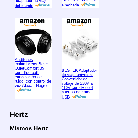
adaptador de viaje
almohada
del mundo
Audífonos
inalámbricos Bose
QuietComfort 35 II
BESTEK Adaptador
con Bluetooth,
de viaje universal
cancelación de
Convertidor de
ruido, con control de
voltaje de 220V a
voz Alexa - Negro
110V con 6A de 4
puertos de carga
USB
Hertz
Mismos Hertz