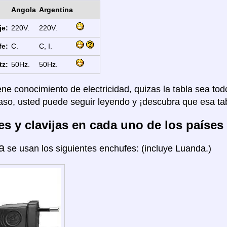
Angola
Argentina
je:
220V.
220V.
fe:
C.
C, I.
tz:
50Hz.
50Hz.
ene conocimiento de electricidad, quizas la tabla sea tod
aso, usted puede seguir leyendo y ¡descubra que esa tab
s y clavijas en cada uno de los países
a
se usan los siguientes enchufes: (incluye Luanda.)