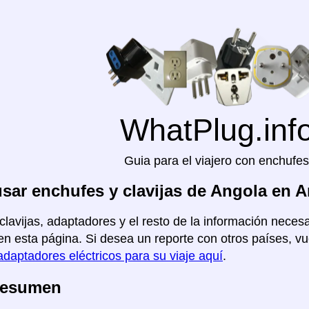
WhatPlug.inf
Guia para el viajero con enchufes
ar enchufes y clavijas de Angola en A
clavijas, adaptadores y el resto de la información necesa
en esta página. Si desea un reporte con otros países, vue
adaptadores eléctricos para su viaje aquí
.
Resumen