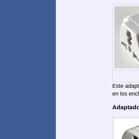
Este adapta
en los enc
Adaptado