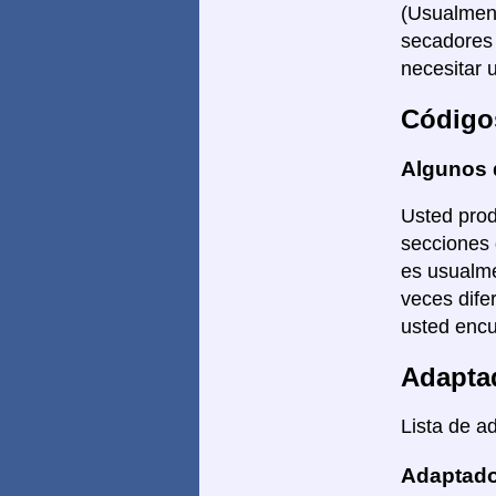
(Usualment
secadores 
necesitar 
Código
Algunos 
Usted prod
secciones 
es usualme
veces dife
usted encu
Adapta
Lista de a
Adaptado