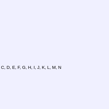
, D, E, F, G, H, I, J, K, L, M, N