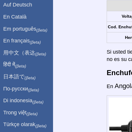
Auf Deutsch
En Català
Volta
Cod. Enchu
Em português
(βeta)
Her
En français
(βeta)
Si usted ti
用中文（表达
(βeta)
no es su c
हिंदी में
(βeta)
Enchufe
日本語で
(βeta)
Angol
En
По-русски
(βeta)
Di indonesia
(βeta)
Trong việt
(βeta)
Türkçe olarak
(βeta)