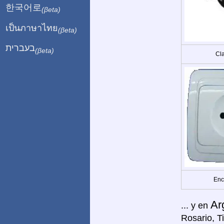
한국어로
(βeta)
เป็นภาษาไทย
(βeta)
בעברית
(βeta)
Cla
Enc
Ar
... y en
Rosario, Ti