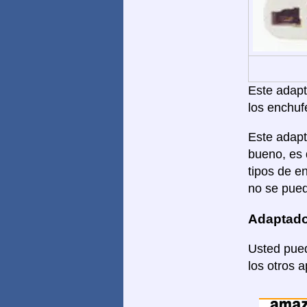
Este adapta
los enchuf
Este adapt
bueno, es 
tipos de e
no se pued
Adaptado
Usted pued
los otros 