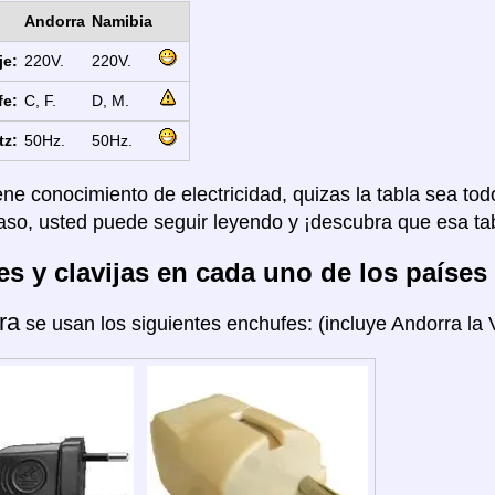
Andorra
Namibia
je:
220V.
220V.
fe:
C, F.
D, M.
tz:
50Hz.
50Hz.
ene conocimiento de electricidad, quizas la tabla sea tod
aso, usted puede seguir leyendo y ¡descubra que esa tab
s y clavijas en cada uno de los países
ra
se usan los siguientes enchufes: (incluye Andorra la V