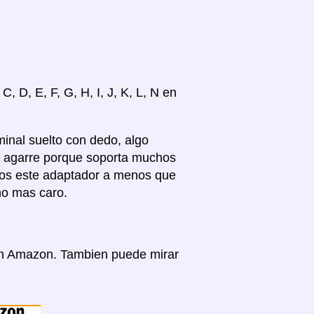
, D, E, F, G, H, I, J, K, L, N en
inal suelto con dedo, algo
en agarre porque soporta muchos
mos este adaptador a menos que
no mas caro.
 en Amazon. Tambien puede mirar