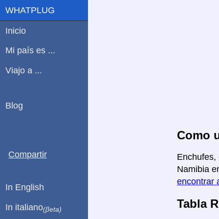
WHATPLUG
Inicio
Mi país es ...
Viajo a ...
Blog
Como us
Compartir
Enchufes, 
Namibia en
encontrar 
In English
Tabla 
In italiano
(βeta)