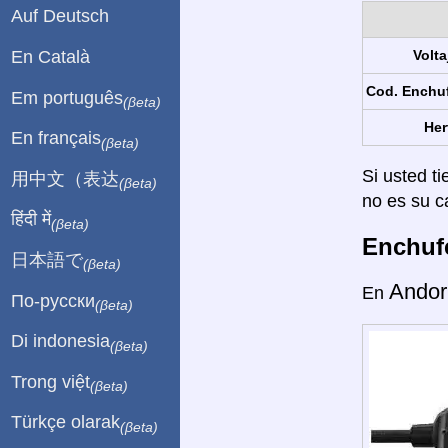
Auf Deutsch
En Català
Volta
Cod. Enchu
Em português
(βeta)
Her
En français
(βeta)
Si usted ti
用中文（表达
(βeta)
no es su c
हिंदी में
(βeta)
Enchufe
日本語で
(βeta)
Andor
En
По-русски
(βeta)
Di indonesia
(βeta)
Trong việt
(βeta)
Türkçe olarak
(βeta)