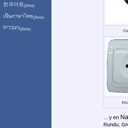
한국어로
(βeta)
เป็นภาษาไทย
(βeta)
בעברית
(βeta)
Cla
Enc
Na
... y en
Rundu, Gro