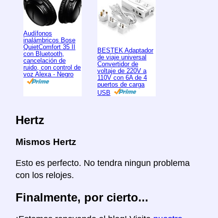
Audífonos
inalámbricos Bose
QuietComfort 35 II
BESTEK Adaptador
con Bluetooth,
de viaje universal
cancelación de
Convertidor de
ruido, con control de
voltaje de 220V a
voz Alexa - Negro
110V con 6A de 4
puertos de carga
USB
Hertz
Mismos Hertz
Esto es perfecto. No tendra ningun problema
con los relojes.
Finalmente, por cierto...