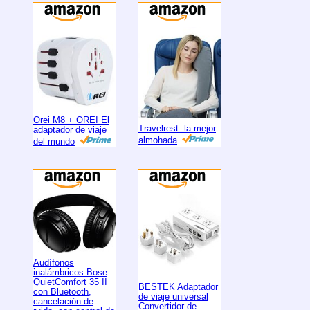
Orei M8 + OREI El
Travelrest: la mejor
adaptador de viaje
almohada
del mundo
Audífonos
inalámbricos Bose
QuietComfort 35 II
BESTEK Adaptador
con Bluetooth,
de viaje universal
cancelación de
Convertidor de