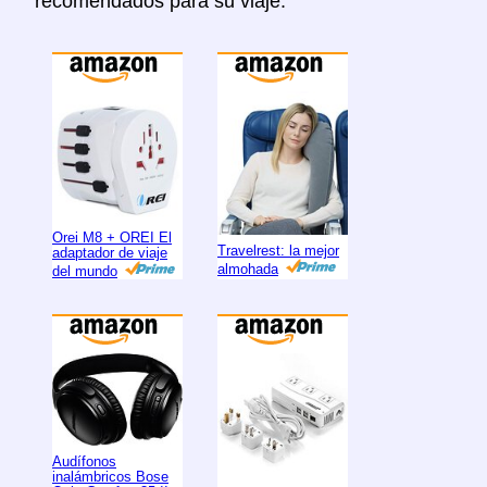
recomendados para su viaje.
Orei M8 + OREI El
Travelrest: la mejor
adaptador de viaje
almohada
del mundo
Audífonos
inalámbricos Bose