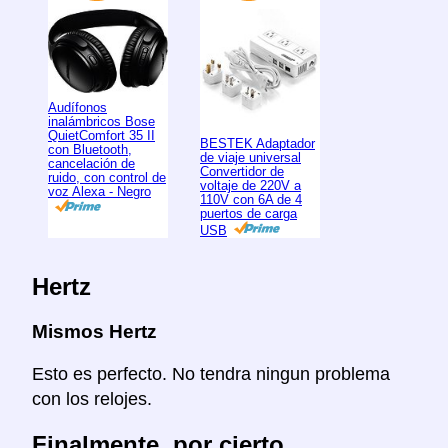
Audífonos
inalámbricos Bose
QuietComfort 35 II
BESTEK Adaptador
con Bluetooth,
de viaje universal
cancelación de
Convertidor de
ruido, con control de
voltaje de 220V a
voz Alexa - Negro
110V con 6A de 4
puertos de carga
USB
Hertz
Mismos Hertz
Esto es perfecto. No tendra ningun problema
con los relojes.
Finalmente, por cierto...