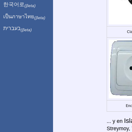
한국어로
(βeta)
เป็นภาษาไทย
(βeta)
בעברית
(βeta)
Cla
Enc
Is
... y en
Streymoy, 