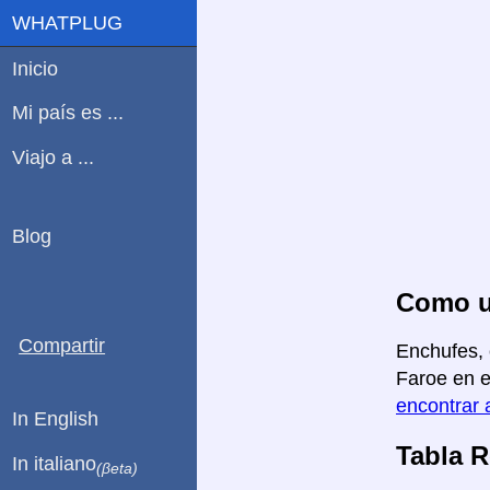
WHATPLUG
Inicio
Mi país es ...
Viajo a ...
Blog
Como us
Compartir
Enchufes, 
Faroe en e
encontrar 
In English
Tabla 
In italiano
(βeta)