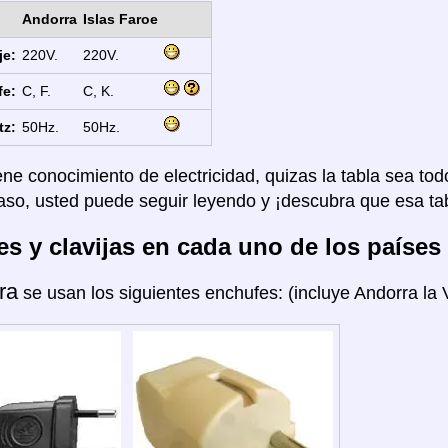
Andorra
Islas Faroe
je:
220V.
220V.
fe:
C, F.
C, K.
tz:
50Hz.
50Hz.
ene conocimiento de electricidad, quizas la tabla sea tod
aso, usted puede seguir leyendo y ¡descubra que esa tab
s y clavijas en cada uno de los países
ra
se usan los siguientes enchufes: (incluye Andorra la V