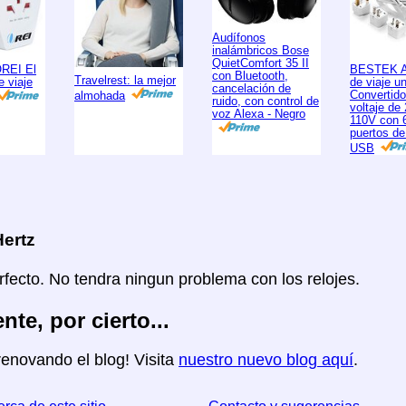
Audífonos
inalámbricos Bose
QuietComfort 35 II
OREI El
BESTEK A
con Bluetooth,
Travelrest: la mejor
e viaje
de viaje un
cancelación de
Convertido
almohada
ruido, con control de
voltaje de
voz Alexa - Negro
110V con 
puertos de
USB
ertz
rfecto. No tendra ningun problema con los relojes.
nte, por cierto...
enovando el blog! Visita
nuestro nuevo blog aquí
.