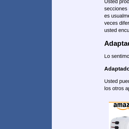
Usted prod
secciones 
es usualme
veces dife
usted encu
Adapta
Lo sentimo
Adaptado
Usted pued
los otros 