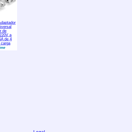
daptador
iversal
r de
 220V a
6A de 4
 carga