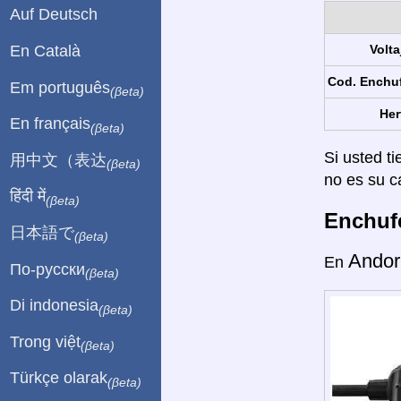
Auf Deutsch
En Català
Volta
Cod. Enchu
Em português
(βeta)
Her
En français
(βeta)
Si usted ti
用中文（表达
(βeta)
no es su c
हिंदी में
(βeta)
Enchufe
日本語で
(βeta)
Andor
En
По-русски
(βeta)
Di indonesia
(βeta)
Trong việt
(βeta)
Türkçe olarak
(βeta)