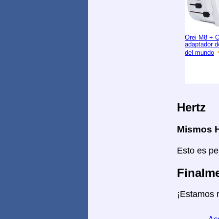
Orei M8 + 
adaptador d
del mundo
Hertz
Mismos H
Esto es pe
Finalme
¡Estamos r