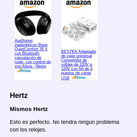
Audífonos
inalámbricos Bose
QuietComfort 35 II
BESTEK Adaptador
con Bluetooth,
de viaje universal
cancelación de
Convertidor de
ruido, con control de
voltaje de 220V a
voz Alexa - Negro
110V con 6A de 4
puertos de carga
USB
Hertz
Mismos Hertz
Esto es perfecto. No tendra ningun problema
con los relojes.