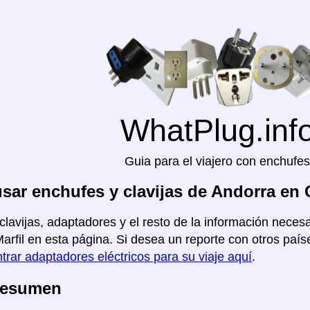
WhatPlug.inf
Guia para el viajero con enchufes
ar enchufes y clavijas de Andorra en C
clavijas, adaptadores y el resto de la información necesa
arfil en esta página. Si desea un reporte con otros paíse
trar adaptadores eléctricos para su viaje aquí
.
Resumen