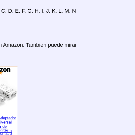
, D, E, F, G, H, I, J, K, L, M, N
 en Amazon. Tambien puede mirar
daptador
iversal
r de
 220V a
6A de 4