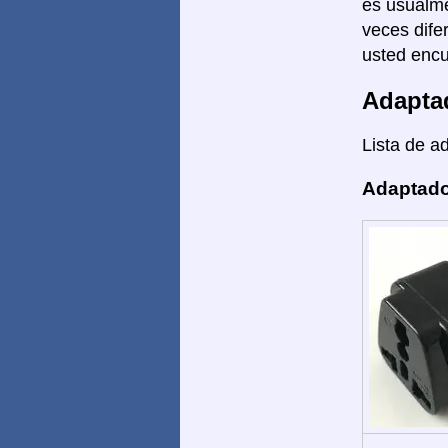
es usualme
veces dife
usted encu
Adapta
Lista de a
Adaptado