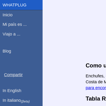
WHATPLUG
Inicio
Mi país es ...
Viajo a ...
Blog
Como us
Compartir
Enchufes, 
Costa de M
para encon
In English
Tabla 
In italiano
(βeta)