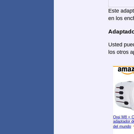
Este adapta
en los enc
Adaptado
Usted pued
los otros 
Orei M8 + 
adaptador d
del mundo