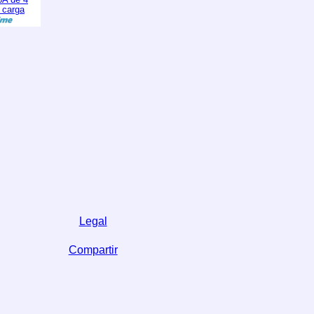
 carga
Legal
Compartir
las redes sociales,
bién.