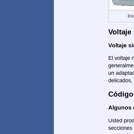
Enc
Voltaje
Voltaje si
El voltaje 
generalmen
un adaptad
delicados,
Código
Algunos 
Usted prod
secciones 