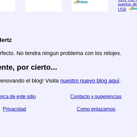
puertos de
USB
ertz
rfecto. No tendra ningun problema con los relojes.
nte, por cierto...
enovando el blog! Visita
nuestro nuevo blog aquí
.
rca de este sitio
Contacto y sugerencias
Privacidad
Como enlazarnos
☆ Si este articulo le sirve, ayudenos compartiendolo en 
↬ un enlace desde su sitio web ayuda tam