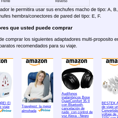
Frente
Reverso
dor le permitira usar sus enchufes macho de tipo: A, B, C
hufes hembra/conectores de pared del tipo: E, F.
res que usted puede comprar
e comprar los siguientes adaptadores multi-proposito
aparatos recomendados para su viaje.
Audífonos
inalámbricos Bose
QuietComfort 35 II
OREI El
BESTEK A
con Bluetooth,
Travelrest: la mejor
e viaje
de viaje un
cancelación de
Convertido
almohada
ruido, con control de
voltaje de
voz Alexa - Negro
110V con 