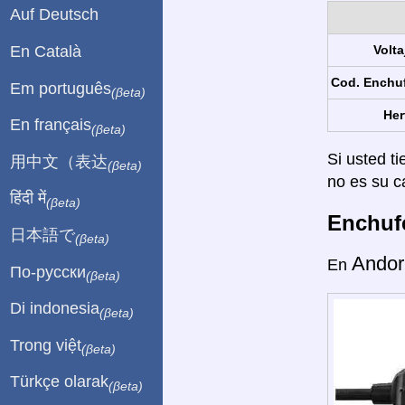
Auf Deutsch
En Català
Volta
Cod. Enchu
Em português
(βeta)
Her
En français
(βeta)
Si usted ti
用中文（表达
(βeta)
no es su c
हिंदी में
(βeta)
Enchufe
日本語で
(βeta)
Andor
En
По-русски
(βeta)
Di indonesia
(βeta)
Trong việt
(βeta)
Türkçe olarak
(βeta)