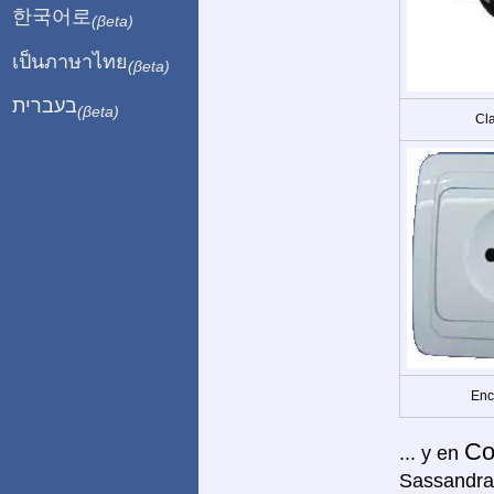
한국어로
(βeta)
เป็นภาษาไทย
(βeta)
בעברית
(βeta)
Cla
Enc
Co
... y en
Sassandra