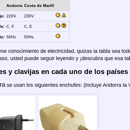
Andorra
Costa de Marfil
je:
220V.
230V.
fe:
C, F.
C, E.
tz:
50Hz.
50Hz.
ene conocimiento de electricidad, quizas la tabla sea tod
aso, usted puede seguir leyendo y ¡descubra que esa tab
s y clavijas en cada uno de los países
ra
se usan los siguientes enchufes: (incluye Andorra la V