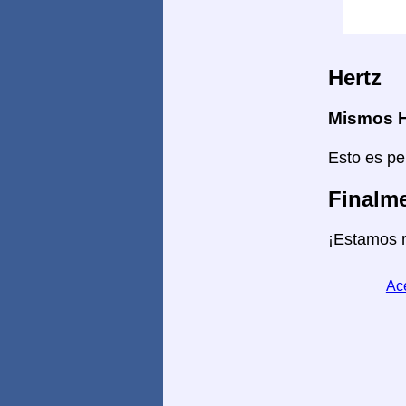
Hertz
Mismos H
Esto es pe
Finalme
¡Estamos r
Ace