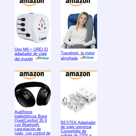
Orei M8 + OREI El
Travelrest: la mejor
adaptador de viaje
almohada
del mundo
Audífonos
inalámbricos Bose
QuietComfort 35 II
BESTEK Adaptador
con Bluetooth,
de viaje universal
cancelación de
Convertidor de
ruido, con control de
voltaje de 220V a