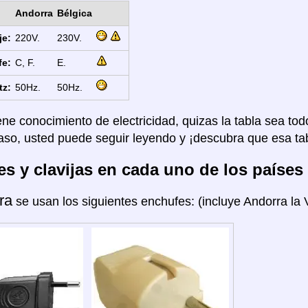
Andorra
Bélgica
je:
220V.
230V.
fe:
C, F.
E.
tz:
50Hz.
50Hz.
ene conocimiento de electricidad, quizas la tabla sea tod
aso, usted puede seguir leyendo y ¡descubra que esa tab
s y clavijas en cada uno de los países
ra
se usan los siguientes enchufes: (incluye Andorra la V