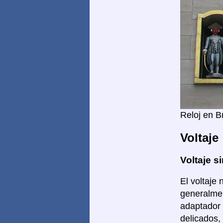
Reloj en B
Voltaje
Voltaje si
El voltaje 
generalmen
adaptador 
delicados,