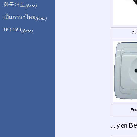
한국어로
(βeta)
เป็นภาษาไทย
(βeta)
בעברית
(βeta)
Cla
Enc
Bé
... y en