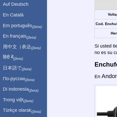
Auf Deutsch
En Català
Volta
Cod. Enchu
Em português
(βeta)
Her
En français
(βeta)
Si usted ti
用中文（表达
(βeta)
no es su c
हिंदी में
(βeta)
Enchufe
日本語で
(βeta)
Andor
En
По-русски
(βeta)
Di indonesia
(βeta)
Trong việt
(βeta)
Türkçe olarak
(βeta)