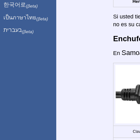
Her
한국어로
(βeta)
Si usted ti
เป็นภาษาไทย
(βeta)
no es su c
בעברית
(βeta)
Enchufe
Samo
En
Clav