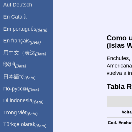
Auf Deutsch
En Català
Em português
(βeta)
Como us
En français
(βeta)
(Islas 
用中文（表达
(βeta)
Enchufes, 
हिंदी में
Americana 
(βeta)
vuelva a in
日本語で
(βeta)
Tabla 
По-русски
(βeta)
Di indonesia
(βeta)
Trong việt
Volta
(βeta)
Cod. Enchu
Türkçe olarak
(βeta)