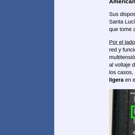
America
Sus dispos
Santa Lucí
que tome a
Por el lado
red y func
multitensi
al voltaje 
los casos,
ligera
en e