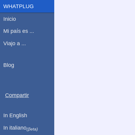
WHATPLUG
Inicio
Mi país es ...
Viajo a ...
Blog
Compartir
In English
In italiano
(βeta)