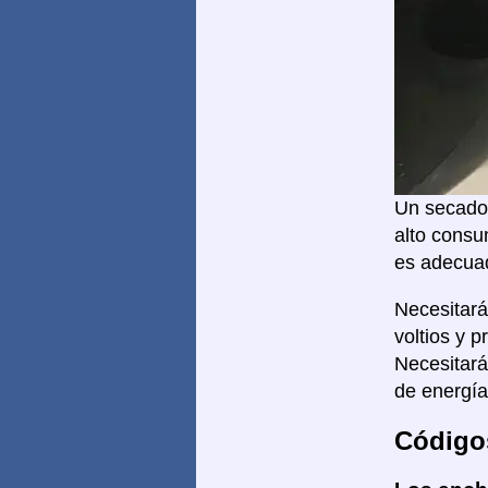
Un secador
alto consu
es adecuad
Necesitar
voltios y 
Necesitar
de energía
Código