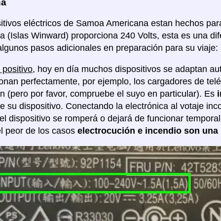
na
itivos eléctricos de Samoa Americana estan hechos para u
a (Islas Winward) proporciona 240 Volts, esta es una dif
lgunos pasos adicionales en preparación para su viaje:
 positivo
, hoy en día muchos dispositivos se adaptan au
ionan perfectamente, por ejemplo, los cargadores de tel
ón (pero por favor, compruebe el suyo en particular). Es
de su dispositivo. Conectando la electrónica al votaje in
 el dispositivo se romperá o dejará de funcionar tempor
l peor de los casos
electrocución e incendio son una 