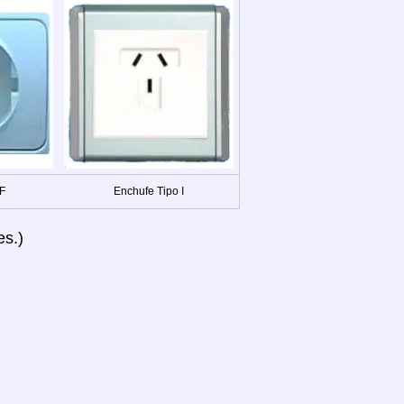
 F
Enchufe Tipo I
es.)