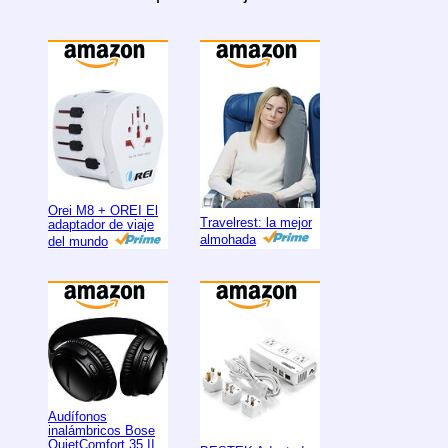
Orei M8 + OREI El
Travelrest: la mejor
adaptador de viaje
almohada
del mundo
Audífonos
inalámbricos Bose
QuietComfort 35 II