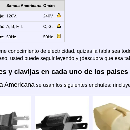
Samoa Americana
Omán
je:
120V.
240V.
fe:
A, B, F, I.
C, G.
tz:
60Hz.
50Hz.
ene conocimiento de electricidad, quizas la tabla sea tod
aso, usted puede seguir leyendo y ¡descubra que esa tab
s y clavijas en cada uno de los países
a Americana
se usan los siguientes enchufes: (inclu