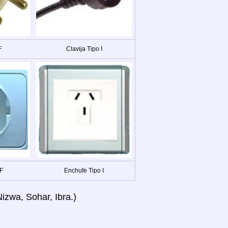
F
Clavija Tipo I
 F
Enchufe Tipo I
Nizwa, Sohar, Ibra.)