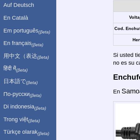
Auf Deutsch
En Català
Volta
Cod. Enchu
Em português
(βeta)
Her
En français
(βeta)
Si usted ti
用中文（表达
(βeta)
no es su c
हिंदी में
(βeta)
Enchufe
日本語で
(βeta)
Samo
En
По-русски
(βeta)
Di indonesia
(βeta)
Trong việt
(βeta)
Türkçe olarak
(βeta)