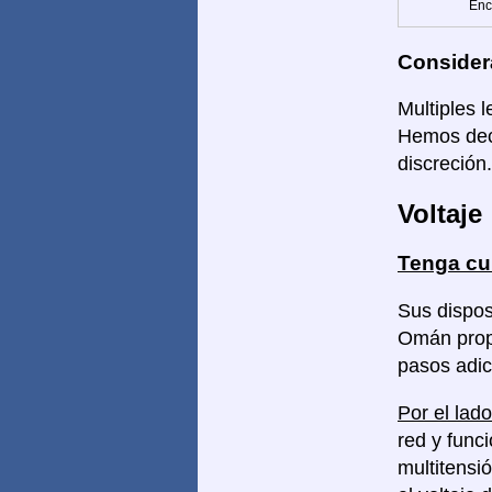
Enc
Consider
Multiples 
Hemos deci
discreción.
Voltaje
Tenga cu
Sus dispos
Omán propo
pasos adic
Por el lado
red y func
multitensi