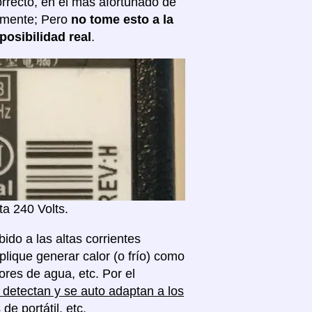
correcto, en el más afortunado de
almente; Pero
no tome esto a la
posibilidad real
.
a 240 Volts.
ido a las altas corrientes
plique generar calor (o frío) como
res de agua, etc. Por el
detectan y se auto adaptan a los
 portátil, etc.