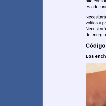
alto consu
es adecuad
Necesitar
voltios y 
Necesitar
de energía
Código
Los enchu