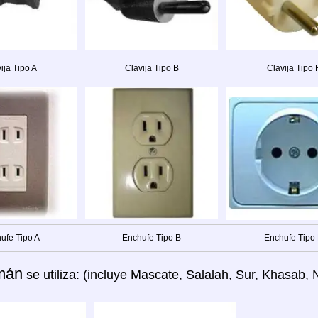
ija Tipo A
Clavija Tipo B
Clavija Tipo 
ufe Tipo A
Enchufe Tipo B
Enchufe Tipo
mán
se utiliza: (incluye Mascate, Salalah, Sur, Khasab, 