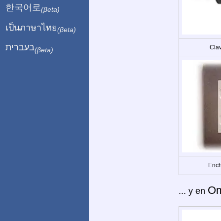
한국어로
(βeta)
เป็นภาษาไทย
(βeta)
בעברית
Clav
(βeta)
Ench
O
... y en