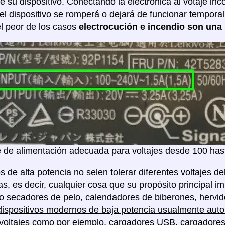
de su dispositivo. Conectando la electrónica al votaje in
 el dispositivo se romperá o dejará de funcionar tempor
l peor de los casos
electrocución e incendio son una 
 de alimentación adecuada para voltajes desde 100 hast
s de alta potencia no selen tolerar diferentes voltajes
deb
as, es decir, cualquier cosa que su propósito principal im
o secadores de pelo, calendadores de biberones, hervido
dispositivos modernos de baja potencia usualmente auto 
voltajes
como por ejemplo, cargadores USB, cargadores de