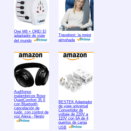
Orei M8 + OREI El
Travelrest: la mejor
adaptador de viaje
almohada
del mundo
Audífonos
inalámbricos Bose
QuietComfort 35 II
BESTEK Adaptador
con Bluetooth,
de viaje universal
cancelación de
Convertidor de
ruido, con control de
voltaje de 220V a
voz Alexa - Negro
110V con 6A de 4
puertos de carga
USB