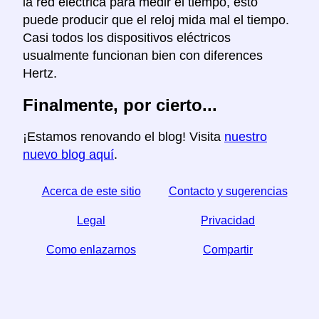
la red electrica para medir el tiempo, esto
puede producir que el reloj mida mal el tiempo.
Casi todos los dispositivos eléctricos
usualmente funcionan bien con diferences
Hertz.
Finalmente, por cierto...
¡Estamos renovando el blog! Visita
nuestro
nuevo blog aquí
.
Acerca de este sitio
Contacto y sugerencias
Legal
Privacidad
Como enlazarnos
Compartir
☆ Si este articulo le sirve, ayudenos compartiendolo
en las redes sociales,
↬ un enlace desde su sitio web ayuda también.