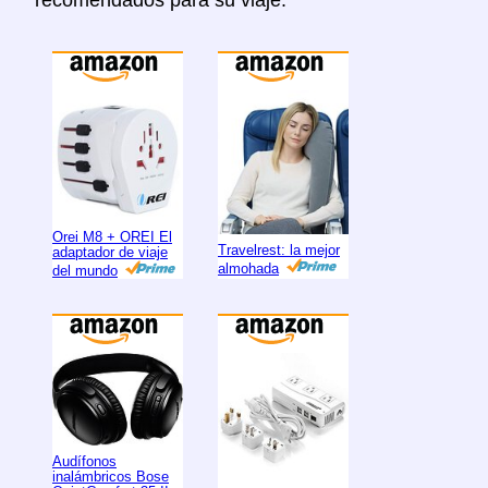
Orei M8 + OREI El
Travelrest: la mejor
adaptador de viaje
almohada
del mundo
Audífonos
inalámbricos Bose