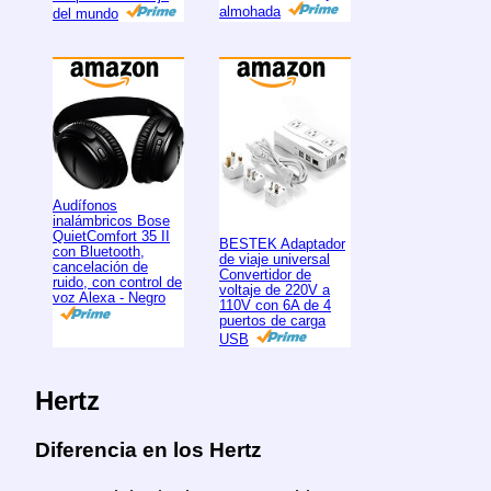
almohada
del mundo
Audífonos
inalámbricos Bose
QuietComfort 35 II
BESTEK Adaptador
con Bluetooth,
de viaje universal
cancelación de
Convertidor de
ruido, con control de
voltaje de 220V a
voz Alexa - Negro
110V con 6A de 4
puertos de carga
USB
Hertz
Diferencia en los Hertz