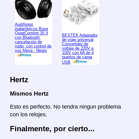
Audífonos
inalámbricos Bose
QuietComfort 35 II
BESTEK Adaptador
con Bluetooth,
de viaje universal
cancelación de
Convertidor de
ruido, con control de
voltaje de 220V a
voz Alexa - Negro
110V con 6A de 4
puertos de carga
USB
Hertz
Mismos Hertz
Esto es perfecto. No tendra ningun problema
con los relojes.
Finalmente, por cierto...