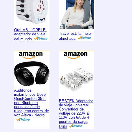
Orei M8 + OREI El
Travelrest: la mejor
adaptador de viaje
almohada
del mundo
Audífonos
inalámbricos Bose
QuietComfort 35 II
BESTEK Adaptador
con Bluetooth,
de viaje universal
cancelación de
Convertidor de
ruido, con control de
voltaje de 220V a
voz Alexa - Negro
110V con 6A de 4
puertos de carga
USB