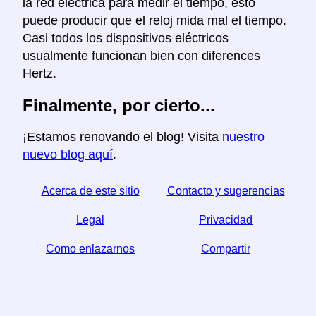
la red electrica para medir el tiempo, esto
puede producir que el reloj mida mal el tiempo.
Casi todos los dispositivos eléctricos
usualmente funcionan bien con diferences
Hertz.
Finalmente, por cierto...
¡Estamos renovando el blog! Visita
nuestro
nuevo blog aquí
.
Acerca de este sitio
Contacto y sugerencias
Legal
Privacidad
Como enlazarnos
Compartir
☆ Si este articulo le sirve, ayudenos compartiendolo
en las redes sociales,
↬ un enlace desde su sitio web ayuda también.