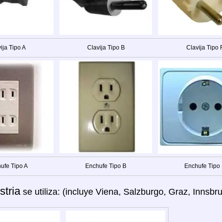
ija Tipo A
Clavija Tipo B
Clavija Tipo 
ufe Tipo A
Enchufe Tipo B
Enchufe Tipo
stria
se utiliza: (incluye Viena, Salzburgo, Graz, Innsbru