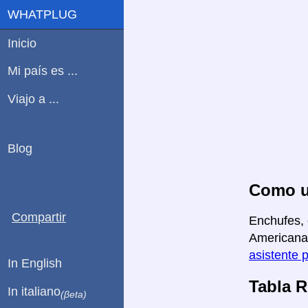
WHATPLUG
Inicio
Mi país es ...
Viajo a ...
Blog
Como us
Compartir
Enchufes, 
Americana 
asistente 
In English
Tabla 
In italiano
(βeta)