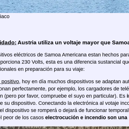
iaco
idado:
Austria utiliza un voltaje mayor que Sam
itivos eléctricos de Samoa Americana estan hechos para u
oporciona 230 Volts, esta es una diferencia sustancial q
ionales en preparación para su viaje:
 positivo
, hoy en día muchos dispositivos se adaptan au
ionan perfectamente, por ejemplo, los cargadores de tel
ón (pero por favor, compruebe el suyo en particular). Es
de su dispositivo. Conectando la electrónica al votaje in
 el dispositivo se romperá o dejará de funcionar tempor
l peor de los casos
electrocución e incendio son una 