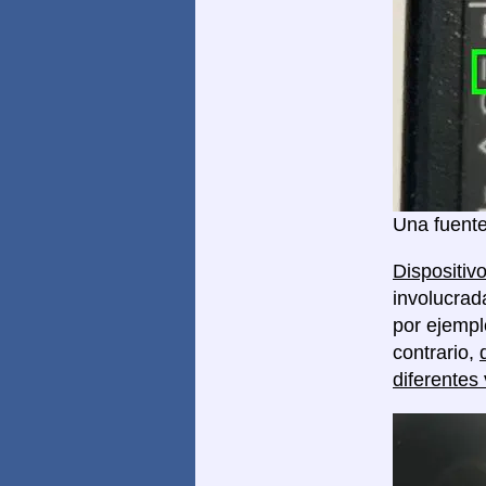
Una fuente
Dispositivo
involucrad
por ejempl
contrario,
diferentes 