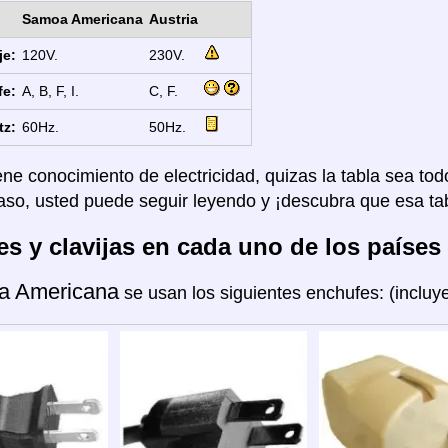
Samoa Americana
Austria
je:
120V.
230V.
fe:
A, B, F, I.
C, F.
tz:
60Hz.
50Hz.
ene conocimiento de electricidad, quizas la tabla sea tod
aso, usted puede seguir leyendo y ¡descubra que esa tab
s y clavijas en cada uno de los países
a Americana
se usan los siguientes enchufes: (inclu