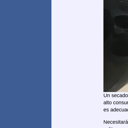
Un secador
alto consu
es adecuad
Necesitar