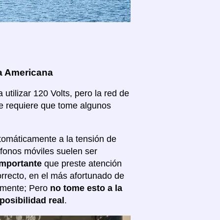
oa Americana
tilizar 120 Volts, pero la red de
ue requiere que tome algunos
tomáticamente a la tensión de
éfonos móviles suelen ser
importante
que preste atención
correcto, en el más afortunado de
almente; Pero
no tome esto a la
posibilidad real
.