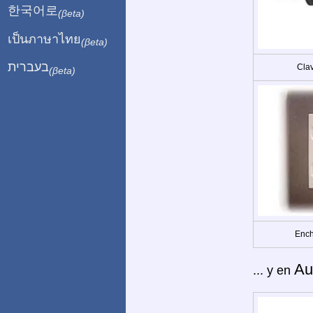
한국어로
(βeta)
เป็นภาษาไทย
(βeta)
בעברית
Clav
(βeta)
Ench
Au
... y en