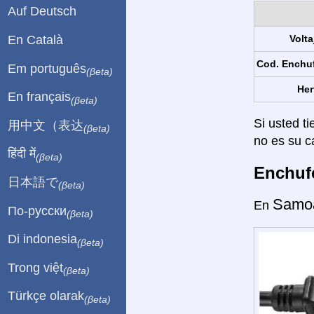
Auf Deutsch
En Català
Volta
Cod. Enchu
Em português
(βeta)
Her
En français
(βeta)
Si usted ti
用中文（表达
(βeta)
no es su c
हिंदी में
(βeta)
Enchufe
日本語で
(βeta)
Samo
En
По-русски
(βeta)
Di indonesia
(βeta)
Trong việt
(βeta)
Türkçe olarak
(βeta)