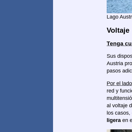
Lago Austr
Voltaje
Tenga cu
Sus dispos
Austria pr
pasos adic
Por el lado
red y func
multitensi
al voltaje 
los casos,
ligera
en e